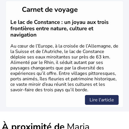
Peuplée durant l'Antiquité par les Celtes, l'Autriche
Carnet de voyage
compte aujourd'hui plus de 8 millions d'habitants.
L'Autriche a donné naissance à de nombreux artistes :
Mozart, Schubert, le psychanalyste Freud, Romy
Le lac de Constance : un joyau aux trois
Schneider, Arnold Schwarzenegger, Anton Bruckner,
frontières entre nature, culture et
Gustav Mahler font partie des Autrichiens les plus
navigation
marquants de ces dernières décennies.
Au cœur de l’Europe, à la croisée de l’Allemagne, de
la Suisse et de l’Autriche, le lac de Constance
déploie ses eaux miroitantes sur près de 63 km.
Alimenté par le Rhin, il séduit autant par ses
paysages changeants que par la diversité des
expériences qu’il offre. Entre villages pittoresques,
ports animés, îles fleuries et patrimoine historique,
ce vaste miroir d’eau réunit les cultures et les
savoir-faire des trois pays qu’il borde.
Lire l'article
À proximité de
Maria