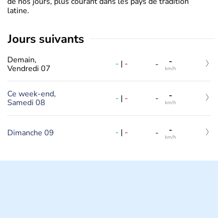
de nos jours, plus courant dans les pays de tradition
latine.
jours suivants
Demain,
-
-
|
-
-
Vendredi 07
km/h
Ce week-end,
-
-
|
-
-
Samedi 08
km/h
-
-
|
-
Dimanche 09
-
km/h