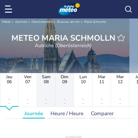
Météo
Autriche
Oberösterreich
Braunau am Inn
Maria Schmolln
METEO MARIA SCHMOLLN
Autriche (Oberösterreich)
Jeu
Ven
Sam
Dim
Lun
Mar
Mer
J
06
07
08
09
10
11
12
-
-
-
-
-
-
-
-
-
-
-
-
-
-
Journée
Heure / Heure
Comparer