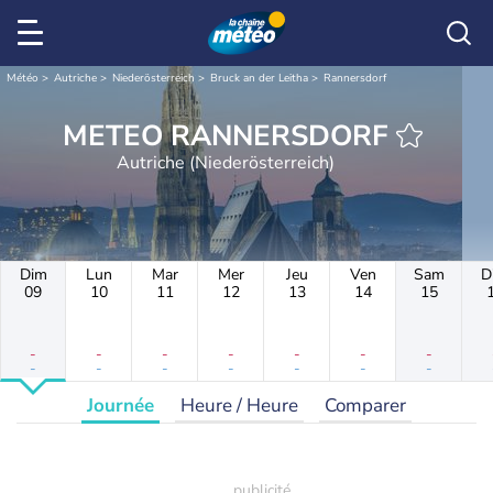
Météo
Autriche
Niederösterreich
Bruck an der Leitha
Rannersdorf
METEO RANNERSDORF
Autriche (Niederösterreich)
Dim
Lun
Mar
Mer
Jeu
Ven
Sam
D
09
10
11
12
13
14
15
-
-
-
-
-
-
-
-
-
-
-
-
-
-
Journée
Heure / Heure
Comparer