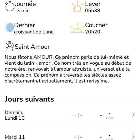
Journée
Lever
-3 min
05h38
Dernier
Coucher
croissant de Lune
20h20
Saint Amour
Nous fêtons AMOUR. Ce prénom parle de lui-même et
vient du latin « amor . Ce nom très en vogue au début de
notre ère, renvoyait à l’amour altruiste, universel et à la
compassion. Ce prénom a traversé les siècles assez
discrètement et actuellement, il est rarissime.
jours suivants
Demain,
-
-
|
-
-
Lundi 10
km/h
-
-
|
-
Mardi 11
-