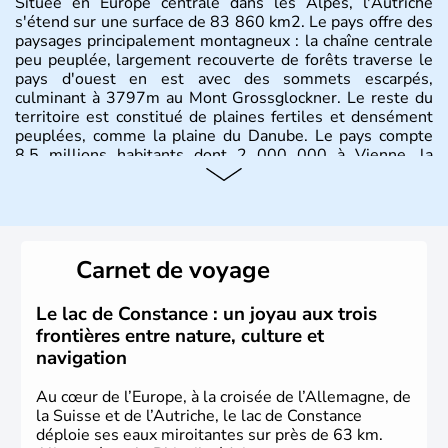
Située en Europe centrale dans les Alpes, l'Autriche
s'étend sur une surface de 83 860 km2. Le pays offre des
paysages principalement montagneux : la chaîne centrale
peu peuplée, largement recouverte de forêts traverse le
pays d'ouest en est avec des sommets escarpés,
culminant à 3797m au Mont Grossglockner. Le reste du
territoire est constitué de plaines fertiles et densément
peuplées, comme la plaine du Danube. Le pays compte
8.5 millions habitants dont 2 000 000 à Vienne, la
capitale.
Histoire et administration
Peuplée durant l'Antiquité par les Celtes, l'Autriche
Carnet de voyage
compte aujourd'hui plus de 8 millions d'habitants.
L'Autriche a donné naissance à de nombreux artistes :
Mozart, Schubert, le psychanalyste Freud, Romy
Le lac de Constance : un joyau aux trois
Schneider, Arnold Schwarzenegger, Anton Bruckner,
frontières entre nature, culture et
Gustav Mahler font partie des Autrichiens les plus
navigation
marquants de ces dernières décennies.
Au cœur de l’Europe, à la croisée de l’Allemagne, de
la Suisse et de l’Autriche, le lac de Constance
déploie ses eaux miroitantes sur près de 63 km.