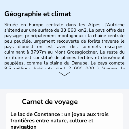
Géographie et climat
Située en Europe centrale dans les Alpes, l'Autriche
s'étend sur une surface de 83 860 km2. Le pays offre des
paysages principalement montagneux : la chaîne centrale
peu peuplée, largement recouverte de forêts traverse le
pays d'ouest en est avec des sommets escarpés,
culminant à 3797m au Mont Grossglockner. Le reste du
territoire est constitué de plaines fertiles et densément
peuplées, comme la plaine du Danube. Le pays compte
8.5 millions habitants dont 2 000 000 à Vienne, la
capitale.
Histoire et administration
Peuplée durant l'Antiquité par les Celtes, l'Autriche
Carnet de voyage
compte aujourd'hui plus de 8 millions d'habitants.
L'Autriche a donné naissance à de nombreux artistes :
Mozart, Schubert, le psychanalyste Freud, Romy
Le lac de Constance : un joyau aux trois
Schneider, Arnold Schwarzenegger, Anton Bruckner,
frontières entre nature, culture et
Gustav Mahler font partie des Autrichiens les plus
navigation