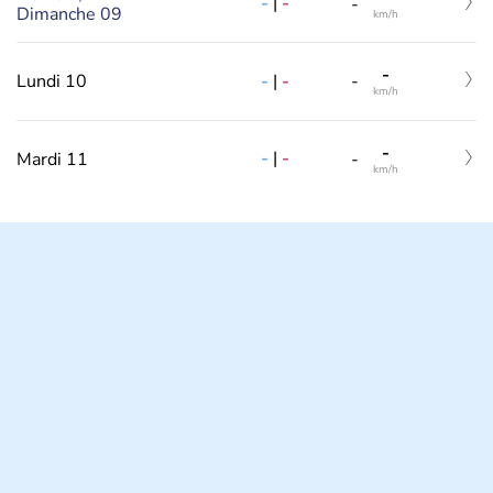
-
|
-
-
Dimanche 09
km/h
-
-
|
-
Lundi 10
-
km/h
-
-
|
-
Mardi 11
-
km/h