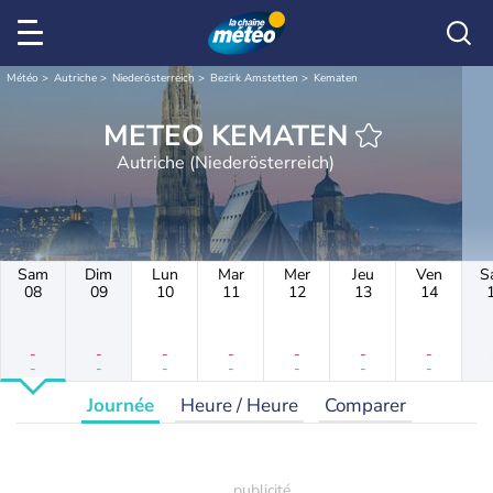
Météo
Autriche
Niederösterreich
Bezirk Amstetten
Kematen
METEO KEMATEN
Autriche (Niederösterreich)
Sam
Dim
Lun
Mar
Mer
Jeu
Ven
S
08
09
10
11
12
13
14
-
-
-
-
-
-
-
-
-
-
-
-
-
-
Journée
Heure / Heure
Comparer