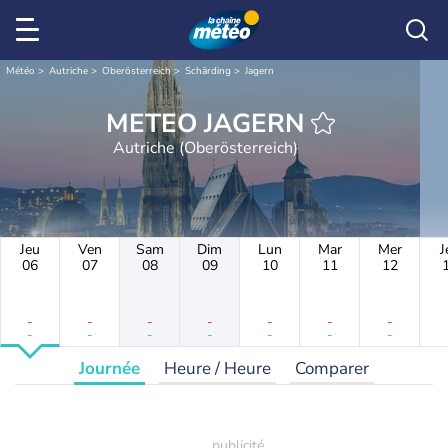
Météo
Autriche
Oberösterreich
Schärding
Jagern
METEO JAGERN
Autriche (Oberösterreich)
Jeu
Ven
Sam
Dim
Lun
Mar
Mer
J
06
07
08
09
10
11
12
-
-
-
-
-
-
-
-
-
-
-
-
-
-
Journée
Heure / Heure
Comparer