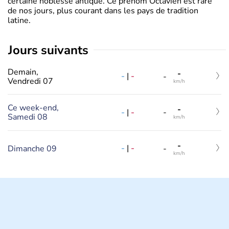
certaine noblesse antique. Ce prénom Octavien est rare
de nos jours, plus courant dans les pays de tradition
latine.
jours suivants
Demain,
-
-
|
-
-
Vendredi 07
km/h
Ce week-end,
-
-
|
-
-
Samedi 08
km/h
-
-
|
-
Dimanche 09
-
km/h