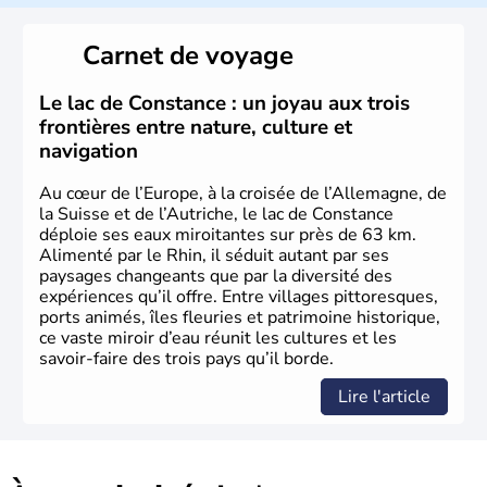
Peuplée durant l'Antiquité par les Celtes, l'Autriche
Carnet de voyage
compte aujourd'hui plus de 8 millions d'habitants.
L'Autriche a donné naissance à de nombreux artistes :
Mozart, Schubert, le psychanalyste Freud, Romy
Le lac de Constance : un joyau aux trois
Schneider, Arnold Schwarzenegger, Anton Bruckner,
frontières entre nature, culture et
Gustav Mahler font partie des Autrichiens les plus
navigation
marquants de ces dernières décennies.
Au cœur de l’Europe, à la croisée de l’Allemagne, de
la Suisse et de l’Autriche, le lac de Constance
déploie ses eaux miroitantes sur près de 63 km.
Alimenté par le Rhin, il séduit autant par ses
paysages changeants que par la diversité des
expériences qu’il offre. Entre villages pittoresques,
ports animés, îles fleuries et patrimoine historique,
ce vaste miroir d’eau réunit les cultures et les
savoir-faire des trois pays qu’il borde.
Lire l'article