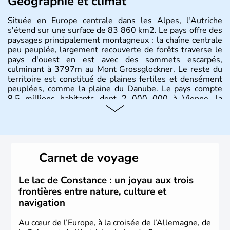
Géographie et climat
Située en Europe centrale dans les Alpes, l'Autriche
s'étend sur une surface de 83 860 km2. Le pays offre des
paysages principalement montagneux : la chaîne centrale
peu peuplée, largement recouverte de forêts traverse le
pays d'ouest en est avec des sommets escarpés,
culminant à 3797m au Mont Grossglockner. Le reste du
territoire est constitué de plaines fertiles et densément
peuplées, comme la plaine du Danube. Le pays compte
8.5 millions habitants dont 2 000 000 à Vienne, la
capitale.
Histoire et administration
Peuplée durant l'Antiquité par les Celtes, l'Autriche
Carnet de voyage
compte aujourd'hui plus de 8 millions d'habitants.
L'Autriche a donné naissance à de nombreux artistes :
Mozart, Schubert, le psychanalyste Freud, Romy
Le lac de Constance : un joyau aux trois
Schneider, Arnold Schwarzenegger, Anton Bruckner,
frontières entre nature, culture et
Gustav Mahler font partie des Autrichiens les plus
navigation
marquants de ces dernières décennies.
Au cœur de l’Europe, à la croisée de l’Allemagne, de