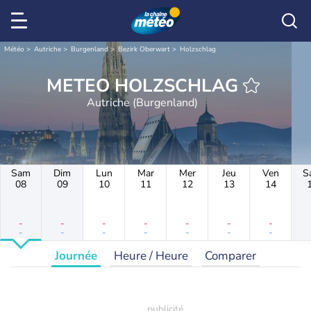
Météo
Autriche
Burgenland
Bezirk Oberwart
Holzschlag
METEO HOLZSCHLAG
Autriche (Burgenland)
Sam
Dim
Lun
Mar
Mer
Jeu
Ven
S
08
09
10
11
12
13
14
-
-
-
-
-
-
-
-
-
-
-
-
-
-
Journée
Heure / Heure
Comparer