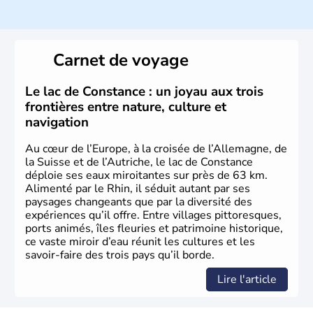
Histoire et administration
Peuplée durant l'Antiquité par les Celtes, l'Autriche
Carnet de voyage
compte aujourd'hui plus de 8 millions d'habitants.
L'Autriche a donné naissance à de nombreux artistes :
Mozart, Schubert, le psychanalyste Freud, Romy
Le lac de Constance : un joyau aux trois
Schneider, Arnold Schwarzenegger, Anton Bruckner,
frontières entre nature, culture et
Gustav Mahler font partie des Autrichiens les plus
navigation
marquants de ces dernières décennies.
Au cœur de l’Europe, à la croisée de l’Allemagne, de
la Suisse et de l’Autriche, le lac de Constance
déploie ses eaux miroitantes sur près de 63 km.
Alimenté par le Rhin, il séduit autant par ses
paysages changeants que par la diversité des
expériences qu’il offre. Entre villages pittoresques,
ports animés, îles fleuries et patrimoine historique,
ce vaste miroir d’eau réunit les cultures et les
savoir-faire des trois pays qu’il borde.
Lire l'article