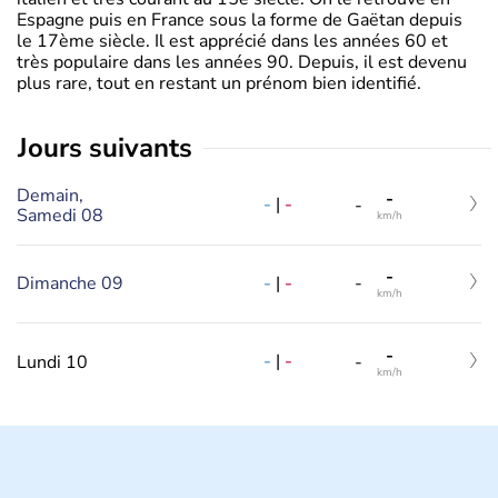
Espagne puis en France sous la forme de Gaëtan depuis
le 17ème siècle. Il est apprécié dans les années 60 et
très populaire dans les années 90. Depuis, il est devenu
plus rare, tout en restant un prénom bien identifié.
jours suivants
Demain,
-
-
|
-
-
Samedi 08
km/h
-
-
|
-
Dimanche 09
-
km/h
-
-
|
-
Lundi 10
-
km/h