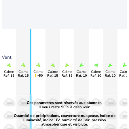
Vent
Calme
Calme
Calme
Calme
Calme
Calme
Calme
Calme
Calm
Raf. 15
Raf. 15
>50
Raf. 15
Raf. 15
Raf. 10
Raf. 10
Raf. 10
Raf. 1
Ces paramètres sont réservés aux abonnés.
50%
50%
50%
50%
50%
50%
50%
50%
50%
Il vous reste 50% à découvrir:
Quantité de précipitations, couverture nuageuse, indice de
30%
30%
30%
30%
30%
30%
30%
30%
30%
luminosité, indice UV, humidité de l'air, pression
atmosphérique et visibilité.