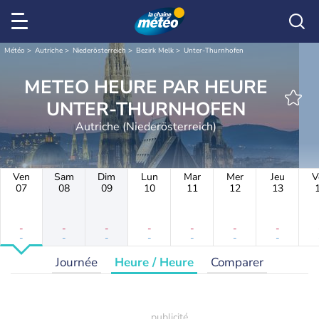
Météo
Autriche
Niederösterreich
Bezirk Melk
Unter-Thurnhofen
METEO HEURE PAR HEURE
UNTER-THURNHOFEN
Autriche (Niederösterreich)
Ven
Sam
Dim
Lun
Mar
Mer
Jeu
V
07
08
09
10
11
12
13
-
-
-
-
-
-
-
-
-
-
-
-
-
-
Journée
Heure / Heure
Comparer