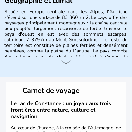
Géographie et climat
Située en Europe centrale dans les Alpes, l'Autriche
s'étend sur une surface de 83 860 km2. Le pays offre des
paysages principalement montagneux : la chaîne centrale
peu peuplée, largement recouverte de forêts traverse le
pays d'ouest en est avec des sommets escarpés,
culminant à 3797m au Mont Grossglockner. Le reste du
territoire est constitué de plaines fertiles et densément
peuplées, comme la plaine du Danube. Le pays compte
8.5 millions habitants dont 2 000 000 à Vienne, la
capitale.
Histoire et administration
Peuplée durant l'Antiquité par les Celtes, l'Autriche
Carnet de voyage
compte aujourd'hui plus de 8 millions d'habitants.
L'Autriche a donné naissance à de nombreux artistes :
Mozart, Schubert, le psychanalyste Freud, Romy
Le lac de Constance : un joyau aux trois
Schneider, Arnold Schwarzenegger, Anton Bruckner,
frontières entre nature, culture et
Gustav Mahler font partie des Autrichiens les plus
navigation
marquants de ces dernières décennies.
Au cœur de l’Europe, à la croisée de l’Allemagne, de