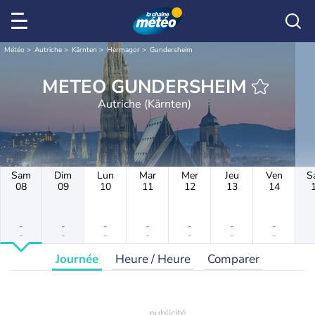
Météo
Autriche
Kärnten
Hermagor
Gundersheim
METEO GUNDERSHEIM
Autriche (Kärnten)
Sam
Dim
Lun
Mar
Mer
Jeu
Ven
S
08
09
10
11
12
13
14
-
-
-
-
-
-
-
-
-
-
-
-
-
-
Journée
Heure / Heure
Comparer