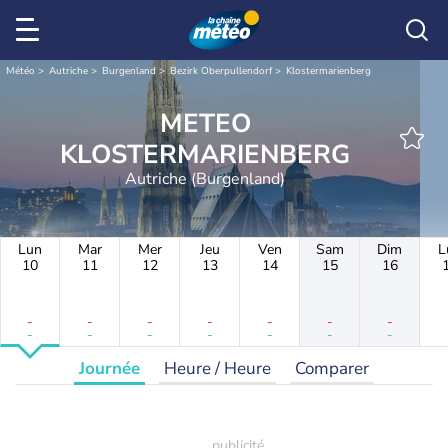
Météo
Autriche
Burgenland
Bezirk Oberpullendorf
Klostermarienberg
METEO
KLOSTERMARIENBERG
Autriche (Burgenland)
Lun
Mar
Mer
Jeu
Ven
Sam
Dim
L
10
11
12
13
14
15
16
-
-
-
-
-
-
-
-
-
-
-
-
-
-
Journée
Heure / Heure
Comparer