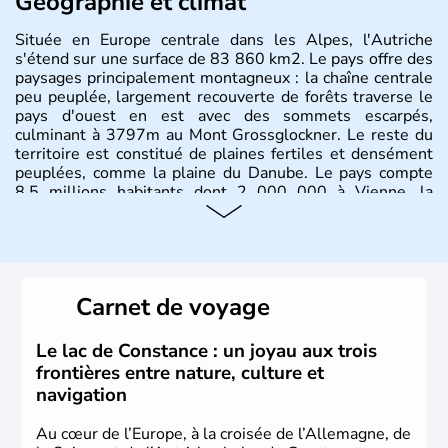
Géographie et climat
Située en Europe centrale dans les Alpes, l'Autriche
s'étend sur une surface de 83 860 km2. Le pays offre des
paysages principalement montagneux : la chaîne centrale
peu peuplée, largement recouverte de forêts traverse le
pays d'ouest en est avec des sommets escarpés,
culminant à 3797m au Mont Grossglockner. Le reste du
territoire est constitué de plaines fertiles et densément
peuplées, comme la plaine du Danube. Le pays compte
8.5 millions habitants dont 2 000 000 à Vienne, la
capitale.
Histoire et administration
Peuplée durant l'Antiquité par les Celtes, l'Autriche
Carnet de voyage
compte aujourd'hui plus de 8 millions d'habitants.
L'Autriche a donné naissance à de nombreux artistes :
Mozart, Schubert, le psychanalyste Freud, Romy
Le lac de Constance : un joyau aux trois
Schneider, Arnold Schwarzenegger, Anton Bruckner,
frontières entre nature, culture et
Gustav Mahler font partie des Autrichiens les plus
navigation
marquants de ces dernières décennies.
Au cœur de l’Europe, à la croisée de l’Allemagne, de