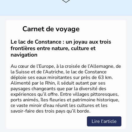
capitale.
Histoire et administration
Peuplée durant l'Antiquité par les Celtes, l'Autriche
Carnet de voyage
compte aujourd'hui plus de 8 millions d'habitants.
L'Autriche a donné naissance à de nombreux artistes :
Mozart, Schubert, le psychanalyste Freud, Romy
Le lac de Constance : un joyau aux trois
Schneider, Arnold Schwarzenegger, Anton Bruckner,
frontières entre nature, culture et
Gustav Mahler font partie des Autrichiens les plus
navigation
marquants de ces dernières décennies.
Au cœur de l’Europe, à la croisée de l’Allemagne, de
la Suisse et de l’Autriche, le lac de Constance
déploie ses eaux miroitantes sur près de 63 km.
Alimenté par le Rhin, il séduit autant par ses
paysages changeants que par la diversité des
expériences qu’il offre. Entre villages pittoresques,
ports animés, îles fleuries et patrimoine historique,
ce vaste miroir d’eau réunit les cultures et les
savoir-faire des trois pays qu’il borde.
Lire l'article