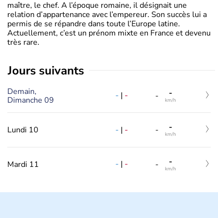
maître, le chef. A l’époque romaine, il désignait une
relation d’appartenance avec l’empereur. Son succès lui a
permis de se répandre dans toute l’Europe latine.
Actuellement, c’est un prénom mixte en France et devenu
très rare.
jours suivants
Demain,
-
-
|
-
-
Dimanche 09
km/h
-
-
|
-
Lundi 10
-
km/h
-
-
|
-
Mardi 11
-
km/h