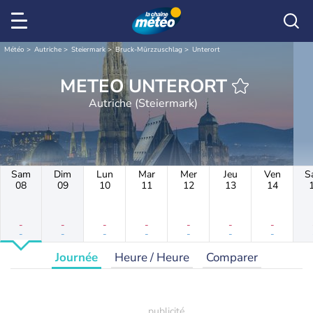
Météo
Autriche
Steiermark
Bruck-Mürzzuschlag
Unterort
METEO UNTERORT
Autriche (Steiermark)
Sam
Dim
Lun
Mar
Mer
Jeu
Ven
S
08
09
10
11
12
13
14
-
-
-
-
-
-
-
-
-
-
-
-
-
-
Journée
Heure / Heure
Comparer