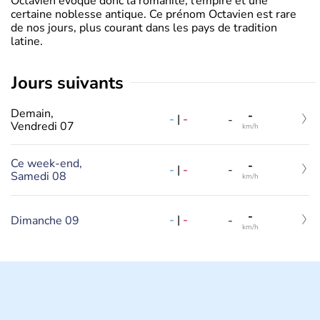
Octavien évoque donc la romanité, l’empire et une
certaine noblesse antique. Ce prénom Octavien est rare
de nos jours, plus courant dans les pays de tradition
latine.
jours suivants
Demain,
-
-
|
-
-
Vendredi 07
km/h
Ce week-end,
-
-
|
-
-
Samedi 08
km/h
-
-
|
-
Dimanche 09
-
km/h