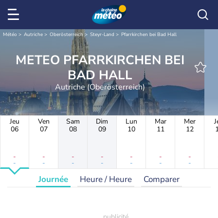
Météo
Autriche
Oberösterreich
Steyr-Land
Pfarrkirchen bei Bad Hall
METEO PFARRKIRCHEN BEI
BAD HALL
Autriche (Oberösterreich)
Jeu
Ven
Sam
Dim
Lun
Mar
Mer
J
06
07
08
09
10
11
12
-
-
-
-
-
-
-
-
-
-
-
-
-
-
Journée
Heure / Heure
Comparer