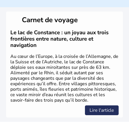
Histoire et administration
Peuplée durant l'Antiquité par les Celtes, l'Autriche
Carnet de voyage
compte aujourd'hui plus de 8 millions d'habitants.
L'Autriche a donné naissance à de nombreux artistes :
Mozart, Schubert, le psychanalyste Freud, Romy
Le lac de Constance : un joyau aux trois
Schneider, Arnold Schwarzenegger, Anton Bruckner,
frontières entre nature, culture et
Gustav Mahler font partie des Autrichiens les plus
navigation
marquants de ces dernières décennies.
Au cœur de l’Europe, à la croisée de l’Allemagne, de
la Suisse et de l’Autriche, le lac de Constance
déploie ses eaux miroitantes sur près de 63 km.
Alimenté par le Rhin, il séduit autant par ses
paysages changeants que par la diversité des
expériences qu’il offre. Entre villages pittoresques,
ports animés, îles fleuries et patrimoine historique,
ce vaste miroir d’eau réunit les cultures et les
savoir-faire des trois pays qu’il borde.
Lire l'article