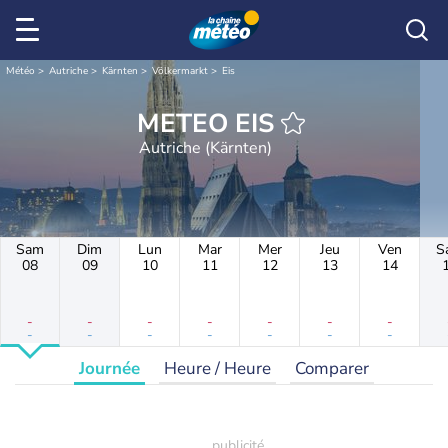
Météo
Autriche
Kärnten
Völkermarkt
Eis
METEO EIS
Autriche (Kärnten)
Sam
Dim
Lun
Mar
Mer
Jeu
Ven
S
08
09
10
11
12
13
14
-
-
-
-
-
-
-
-
-
-
-
-
-
-
Journée
Heure / Heure
Comparer