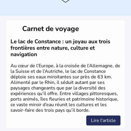
capitale.
Histoire et administration
Peuplée durant l'Antiquité par les Celtes, l'Autriche
Carnet de voyage
compte aujourd'hui plus de 8 millions d'habitants.
L'Autriche a donné naissance à de nombreux artistes :
Mozart, Schubert, le psychanalyste Freud, Romy
Le lac de Constance : un joyau aux trois
Schneider, Arnold Schwarzenegger, Anton Bruckner,
frontières entre nature, culture et
Gustav Mahler font partie des Autrichiens les plus
navigation
marquants de ces dernières décennies.
Au cœur de l’Europe, à la croisée de l’Allemagne, de
la Suisse et de l’Autriche, le lac de Constance
déploie ses eaux miroitantes sur près de 63 km.
Alimenté par le Rhin, il séduit autant par ses
paysages changeants que par la diversité des
expériences qu’il offre. Entre villages pittoresques,
ports animés, îles fleuries et patrimoine historique,
ce vaste miroir d’eau réunit les cultures et les
savoir-faire des trois pays qu’il borde.
Lire l'article