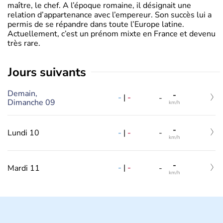
maître, le chef. A l’époque romaine, il désignait une
relation d’appartenance avec l’empereur. Son succès lui a
permis de se répandre dans toute l’Europe latine.
Actuellement, c’est un prénom mixte en France et devenu
très rare.
jours suivants
Demain,
-
-
|
-
-
Dimanche 09
km/h
-
-
|
-
Lundi 10
-
km/h
-
-
|
-
Mardi 11
-
km/h