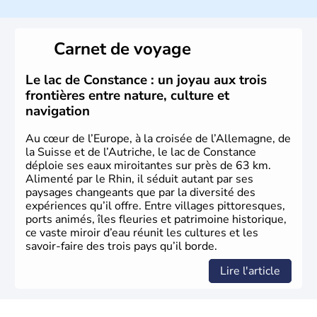
Histoire et administration
Peuplée durant l'Antiquité par les Celtes, l'Autriche
Carnet de voyage
compte aujourd'hui plus de 8 millions d'habitants.
L'Autriche a donné naissance à de nombreux artistes :
Mozart, Schubert, le psychanalyste Freud, Romy
Le lac de Constance : un joyau aux trois
Schneider, Arnold Schwarzenegger, Anton Bruckner,
frontières entre nature, culture et
Gustav Mahler font partie des Autrichiens les plus
navigation
marquants de ces dernières décennies.
Au cœur de l’Europe, à la croisée de l’Allemagne, de
la Suisse et de l’Autriche, le lac de Constance
déploie ses eaux miroitantes sur près de 63 km.
Alimenté par le Rhin, il séduit autant par ses
paysages changeants que par la diversité des
expériences qu’il offre. Entre villages pittoresques,
ports animés, îles fleuries et patrimoine historique,
ce vaste miroir d’eau réunit les cultures et les
savoir-faire des trois pays qu’il borde.
Lire l'article