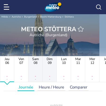
Météo
Autriche
Burgenland
Bezirk Mattersburg
Stöttera
METEO STÖTTERA
Autriche (Burgenland)
Jeu
Ven
Sam
Dim
Lun
Mar
Mer
J
06
07
08
09
10
11
12
-
-
-
-
-
-
-
-
-
-
-
-
-
-
Journée
Heure / Heure
Comparer