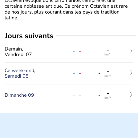
Octavien évoque donc la romanité, l’empire et une
certaine noblesse antique. Ce prénom Octavien est rare
de nos jours, plus courant dans les pays de tradition
latine.
jours suivants
Demain,
-
-
|
-
-
Vendredi 07
km/h
Ce week-end,
-
-
|
-
-
Samedi 08
km/h
-
-
|
-
Dimanche 09
-
km/h