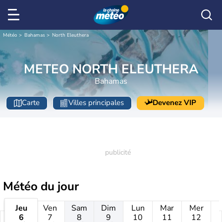
Météo
Bahamas
North Eleuthera
METEO NORTH ELEUTHERA
Bahamas
Carte
Villes principales
Devenez VIP
Météo
du jour
Jeu
Ven
Sam
Dim
Lun
Mar
Mer
6
7
8
9
10
11
12