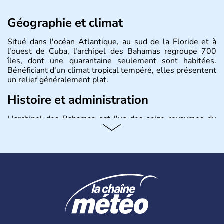
Géographie et climat
Situé dans l'océan Atlantique, au sud de la Floride et à
l'ouest de Cuba, l'archipel des Bahamas regroupe 700
îles, dont une quarantaine seulement sont habitées.
Bénéficiant d'un climat tropical tempéré, elles présentent
un relief généralement plat.
Histoire et administration
L'archipel des Bahamas est l'un des seize royaumes du
Commonwealth, fidèle à sa Reine Elisabeth II depuis son
indépendance en 1973. Nassau est la capitale. Elle fut
colonisée par les Britanniques à la fin du XVIIe siècle et a
pris son essor pendant la guerre d'indépendance
américaine et la Prohibition grâce à sa situation
géographique idéale permettant de lutter contre le
blocus imposé aux Etats-Unis. La ville conserve encore
aujourd'hui des traces de son passé colonial.