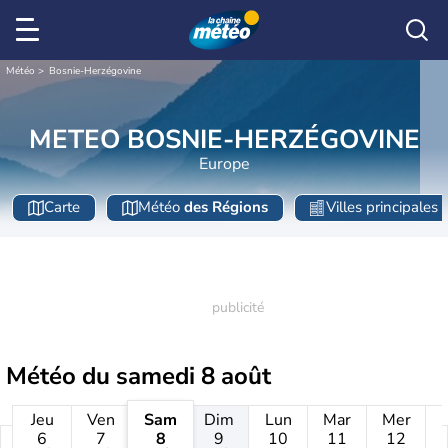
Météo
Bosnie-Herzégovine
METEO BOSNIE-HERZÉGOVINE
Europe
Carte
Météo
des Régions
Villes principales
Météo du
samedi 8 août
Jeu
Ven
Sam
Dim
Lun
Mar
Mer
6
7
8
9
10
11
12