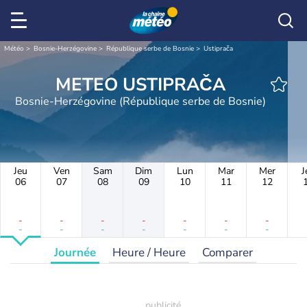
Météo
Bosnie-Herzégovine
République serbe de Bosnie
Ustiprača
METEO USTIPRAČA
Bosnie-Herzégovine (République serbe de Bosnie)
Jeu
Ven
Sam
Dim
Lun
Mar
Mer
J
06
07
08
09
10
11
12
-
-
-
-
-
-
-
-
-
-
-
-
-
-
Journée
Heure / Heure
Comparer