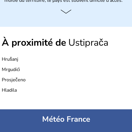
moitié du territoire, le pays est souvent difficile d'accès.
À proximité de
Ustiprača
Hrušanj
Mrgudići
Prosječeno
Hladila
Météo France