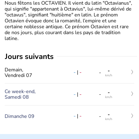
Nous fêtons les OCTAVIEN. Il vient du latin "Octavianus",
qui signifie "appartenant à Octavius", lui-même dérivé de
"octavus", signifiant "huitième" en latin. Le prénom
Octavien évoque donc la romanité, l’empire et une
certaine noblesse antique. Ce prénom Octavien est rare
de nos jours, plus courant dans les pays de tradition
latine.
jours suivants
Demain,
-
-
|
-
-
Vendredi 07
km/h
Ce week-end,
-
-
|
-
-
Samedi 08
km/h
-
-
|
-
Dimanche 09
-
km/h