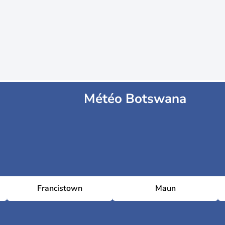
Météo Botswana
Francistown
Maun