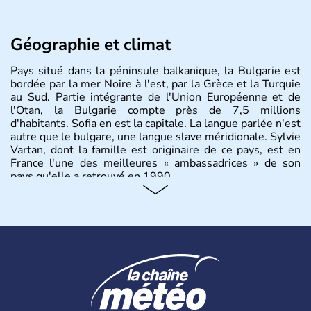
Géographie et climat
Pays situé dans la péninsule balkanique, la Bulgarie est
bordée par la mer Noire à l'est, par la Grèce et la Turquie
au Sud. Partie intégrante de l'Union Européenne et de
l'Otan, la Bulgarie compte près de 7,5 millions
d'habitants. Sofia en est la capitale. La langue parlée n'est
autre que le bulgare, une langue slave méridionale. Sylvie
Vartan, dont la famille est originaire de ce pays, est en
France l'une des meilleures « ambassadrices » de son
pays qu'elle a retrouvé en 1990.
Histoire et administration
Pays situé dans la péninsule balkanique, la
Bulgarie
est
bordée par la mer Noire à l’est, par la Grèce et la Turquie
au Sud. Très puissant au Moyen-Âge, c’est aujourd’hui
une république parlementaire démocratique. La principale
caractéristique de la
Bulgarie
est sa division en bandes de
montagnes et de plaines orientées est-ouest.