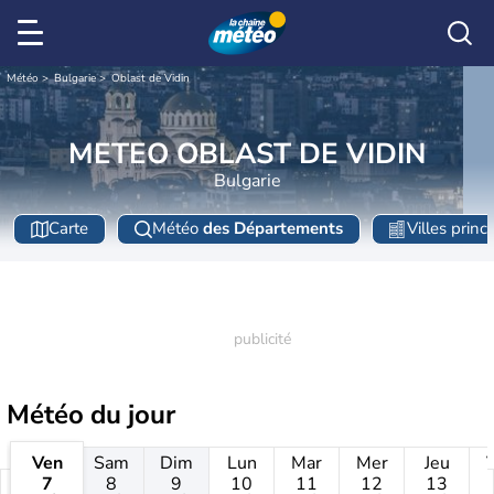
Météo
Bulgarie
Oblast de Vidin
METEO OBLAST DE VIDIN
Bulgarie
Carte
Météo
des Départements
Villes princ
Météo
du jour
Ven
Sam
Dim
Lun
Mar
Mer
Jeu
7
8
9
10
11
12
13