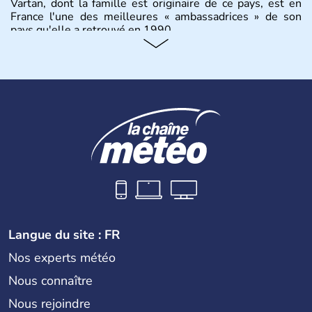
Vartan, dont la famille est originaire de ce pays, est en
France l'une des meilleures « ambassadrices » de son
pays qu'elle a retrouvé en 1990.
Histoire et administration
Pays situé dans la péninsule balkanique, la
Bulgarie
est
bordée par la mer Noire à l’est, par la Grèce et la Turquie
au Sud. Très puissant au Moyen-Âge, c’est aujourd’hui
une république parlementaire démocratique. La principale
caractéristique de la
Bulgarie
est sa division en bandes de
montagnes et de plaines orientées est-ouest.
Langue du site : FR
Nos experts météo
Nous connaître
Nous rejoindre