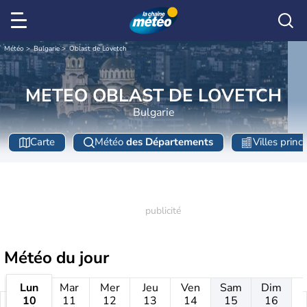
Météo
Bulgarie
Oblast de Lovetch
METEO OBLAST DE LOVETCH
Bulgarie
Carte
Météo
des Départements
Villes princ
Météo
du jour
Lun
Mar
Mer
Jeu
Ven
Sam
Dim
10
11
12
13
14
15
16