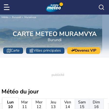
Météo
Burundi
Muramvya
CARTE METEO MURAMVYA
Burundi
Carte
Villes principales
Devenez VIP
Météo
du jour
Lun
Mar
Mer
Jeu
Ven
Sam
Dim
10
11
12
13
14
15
16