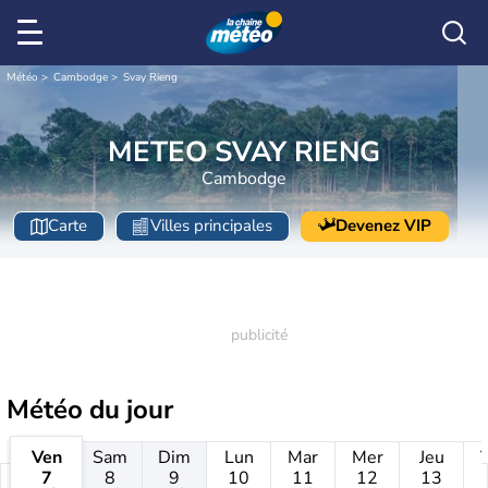
Météo
Cambodge
Svay Rieng
METEO SVAY RIENG
Cambodge
Carte
Villes principales
Devenez VIP
Météo
du jour
Ven
Sam
Dim
Lun
Mar
Mer
Jeu
7
8
9
10
11
12
13