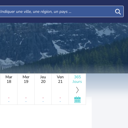
Mar
Mer
Jeu
Ven
365
18
19
20
21
Jours
-
-
-
-
-
-
-
-