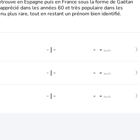
retrouve en Espagne puis en France sous la forme de Gaëtan
 apprécié dans les années 60 et très populaire dans les
nu plus rare, tout en restant un prénom bien identifié.
-
|
-
-
-
km/h
-
|
-
-
-
km/h
-
|
-
-
-
km/h