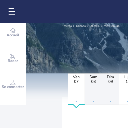
Météo
Canada
Ontario
Mississauga
Accueil
Radar
Ven
Sam
Dim
L
07
08
09
1
Se connecter
-
-
-
-
-
-