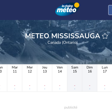
METEO MISSISSAUGA
Canada (Ontario)
un
Mar
Mer
Jeu
Ven
Sam
Dim
Lun
0
11
12
13
14
15
16
17
-
-
-
-
-
-
-
-
-
-
-
-
-
-
-
-