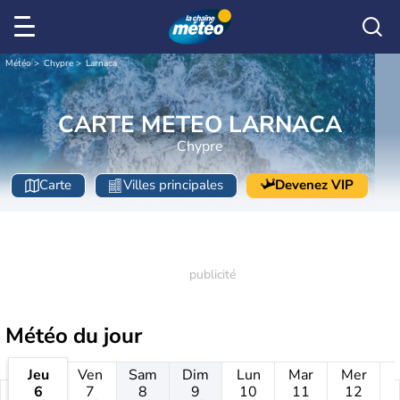
Météo
Chypre
Larnaca
CARTE METEO LARNACA
Chypre
Carte
Villes principales
Devenez VIP
Météo
du jour
Jeu
Ven
Sam
Dim
Lun
Mar
Mer
6
7
8
9
10
11
12