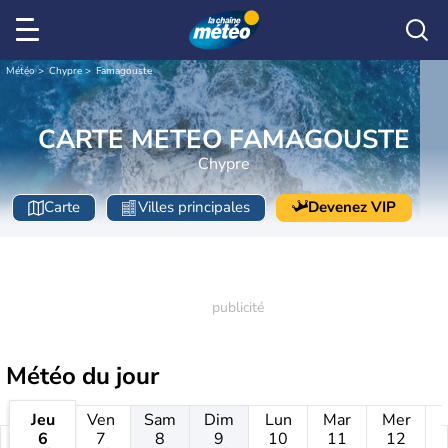
Météo
Chypre
Famagouste
CARTE METEO FAMAGOUSTE
Chypre
Carte
Villes principales
Devenez VIP
Météo
du jour
Jeu
Ven
Sam
Dim
Lun
Mar
Mer
6
7
8
9
10
11
12