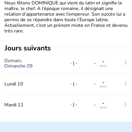
Nous fêtons DOMINIQUE qui vient du latin et signifie le
maître, le chef. A l’époque romaine, il désignait une
relation d’appartenance avec l’empereur. Son succès lui a
permis de se répandre dans toute l’Europe latine.
Actuellement, c’est un prénom mixte en France et devenu
très rare.
jours suivants
Demain,
-
-
|
-
-
Dimanche 09
km/h
-
-
|
-
Lundi 10
-
km/h
-
-
|
-
Mardi 11
-
km/h