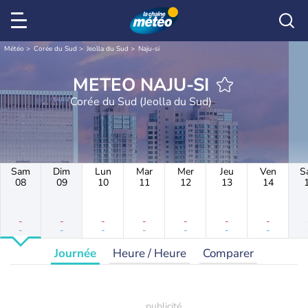
Météo
Corée du Sud
Jeolla du Sud
Naju-si
METEO NAJU-SI
Corée du Sud (Jeolla du Sud)
Sam
Dim
Lun
Mar
Mer
Jeu
Ven
S
08
09
10
11
12
13
14
-
-
-
-
-
-
-
-
-
-
-
-
-
-
Journée
Heure / Heure
Comparer