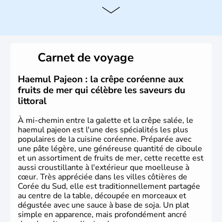
Histoire et administration
La
Corée du Sud
est un pays de l’
Asie de l’Es
t composé
de vingt provinces. Outre sa capitale
Séoul
, Ulsan et
Pusan sont deux autres villes majeures du pays. Le
Carnet de voyage
christianisme et le bouddhisme en sont les deux
principales religions. Ce pays partage sa culture avec la
Corée du Nord
. Les Jeux Olympiques s’y sont déroulés en
Haemul Pajeon : la crêpe coréenne aux
1988, de même que la Coupe du Monde de football en
fruits de mer qui célèbre les saveurs du
2002, en collaboration avec le Japon.
littoral
À mi-chemin entre la galette et la crêpe salée, le
haemul pajeon est l'une des spécialités les plus
populaires de la cuisine coréenne. Préparée avec
une pâte légère, une généreuse quantité de ciboule
et un assortiment de fruits de mer, cette recette est
aussi croustillante à l'extérieur que moelleuse à
cœur. Très appréciée dans les villes côtières de
Corée du Sud, elle est traditionnellement partagée
au centre de la table, découpée en morceaux et
dégustée avec une sauce à base de soja. Un plat
simple en apparence, mais profondément ancré