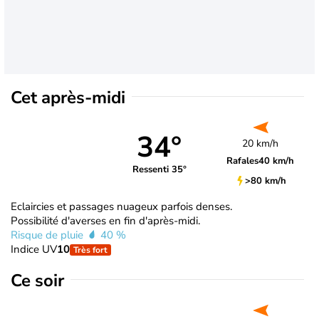
Cet après-midi
34°
20 km/h
Rafales
40 km/h
Ressenti 35°
>80 km/h
Eclaircies et passages nuageux parfois denses.
Possibilité d'averses en fin d'après-midi.
Risque de pluie
40 %
Indice UV
10
Très fort
Ce soir