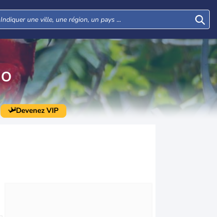
GO
Devenez VIP
Lun
Mar
Mer
Jeu