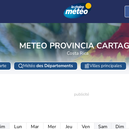
METEO PROVINCIA CARTA
Costa Rica
rte
Météo
des Départements
Villes principales
im
Lun
Mar
Mer
Jeu
Ven
Sam
Dim