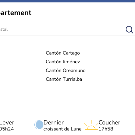
partement
Cantón Cartago
Cantón Jiménez
Cantón Oreamuno
Cantón Turrialba
Lever
Dernier
Coucher
05h24
croissant de Lune
17h58