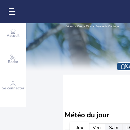
Météo
Costa Rica
Provincia Cartago
Accueil
Radar
Ca
Se connecter
Météo
du jour
Jeu
Ven
Sam
D