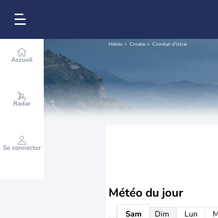
Météo
Croatie
Comitat d'Istrie
Accueil
Radar
Se connecter
Météo
du jour
Sam
Dim
Lun
M