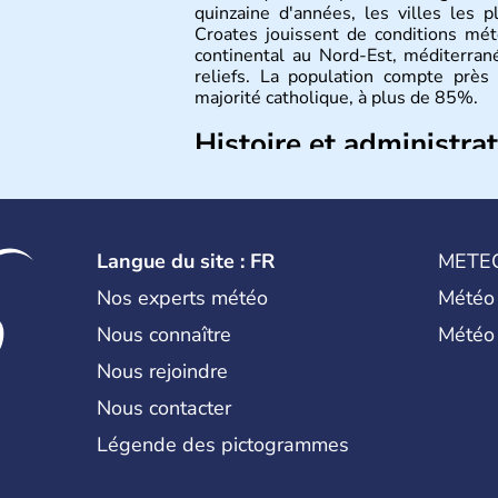
quinzaine d'années, les villes les p
Croates jouissent de conditions mét
continental au Nord-Est, méditerran
reliefs. La population compte près 
majorité catholique, à plus de 85%.
Histoire et administra
La
Croatie
est un pays du Sud de l
l’Adriatique. Sa capitale est
Zagreb
. 
quinzaine d’années, les villes les pl
Plus de neuf millions de personnes t
Langue du site : FR
METE
Nos experts météo
Météo
Nous connaître
Météo
Nous rejoindre
Nous contacter
Légende des pictogrammes