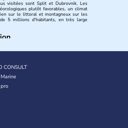
lus visitées sont Split et Dubrovnik. Les
éorologiques plutôt favorables, un climat
éen sur le littoral et montagneux sur les
de 5 millions d'habitants, en très large
tion
’Europe, qui s’étend des Alpes jusqu’à
Région devenue très touristique depuis une
us visitées s’appellent
Split
et
Dubrovnik
.
ransitent chaque année par le pays.
O CONSULT
 Marine
 pro