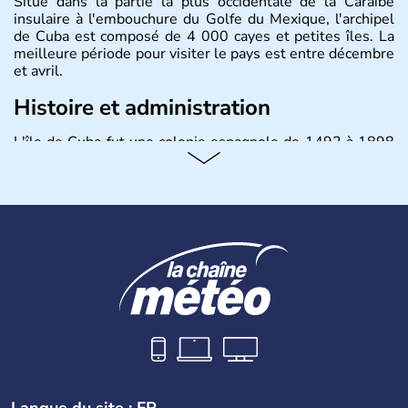
Situé dans la partie la plus occidentale de la Caraïbe
insulaire à l'embouchure du Golfe du Mexique, l'archipel
de Cuba est composé de 4 000 cayes et petites îles. La
meilleure période pour visiter le pays est entre décembre
et avril.
Histoire et administration
L'île de Cuba fut une colonie espagnole de 1492 à 1898
puis un Territoire des Etats-Unis jusqu'en 1902. Le 17
août 1961 Fidel Castro, durant l'épisode de la Baie des
Cochons, officialise le caractère socialiste du régime,
dirigé par le Parti communiste. Le pays est cependant
considéré comme une dictature par ses opposants.
Aujourd'hui, l'embargo américain a été assoupli et le
tourisme bat son plein à Cuba.
Langue du site : FR