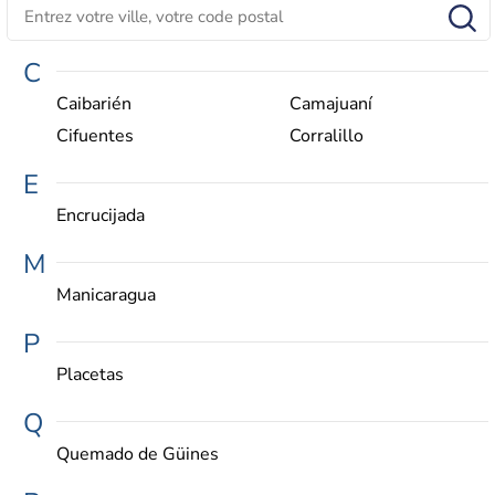
C
Caibarién
Camajuaní
Cifuentes
Corralillo
E
Encrucijada
M
Manicaragua
P
Placetas
Q
Quemado de Güines