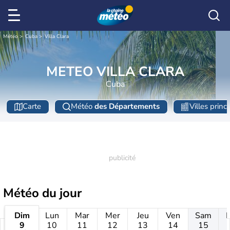
Météo
Cuba
Villa Clara
METEO VILLA CLARA
Cuba
Carte
Météo
des Départements
Villes princ
Météo
du jour
Dim
Lun
Mar
Mer
Jeu
Ven
Sam
9
10
11
12
13
14
15