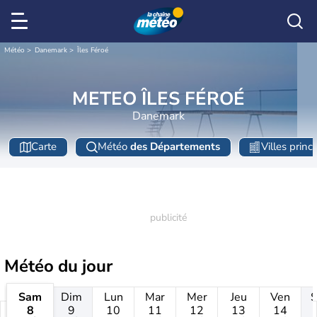
Météo
Danemark
Îles Féroé
METEO ÎLES FÉROÉ
Danemark
Carte
Météo
des Départements
Villes princ
Météo
du jour
Sam
Dim
Lun
Mar
Mer
Jeu
Ven
8
9
10
11
12
13
14