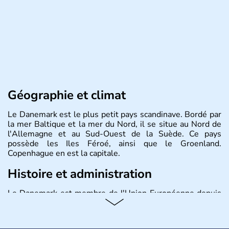
Géographie et climat
Le Danemark est le plus petit pays scandinave. Bordé par
la mer Baltique et la mer du Nord, il se situe au Nord de
l'Allemagne et au Sud-Ouest de la Suède. Ce pays
possède les Iles Féroé, ainsi que le Groenland.
Copenhague en est la capitale.
Histoire et administration
Le Danemark est membre de l'Union Européenne depuis
1973 et ses habitants s'appellent les Danois. Il possède
sa propre monnaie, la couronne, et est gouverné par une
monarchie constitutionnelle.