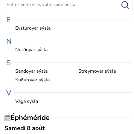
E
Eysturoyar sýsla
N
Norðoyar sýsla
S
Sandoyar sýsla
Streymoyar sýsla
Suðuroyar sýsla
V
Vága sýsla
Éphéméride
Samedi 8 août