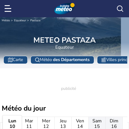
Météo
Equateur
Pastaza
METEO PASTAZA
Equateur
Carte
Météo
des Départements
Villes princ
Météo
du jour
Lun
Mar
Mer
Jeu
Ven
Sam
Dim
10
11
12
13
14
15
16