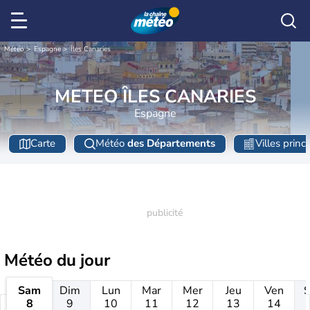
Météo
Espagne
Îles Canaries
METEO ÎLES CANARIES
Espagne
Carte
Météo
des Départements
Villes princ
Météo
du jour
Sam
Dim
Lun
Mar
Mer
Jeu
Ven
8
9
10
11
12
13
14