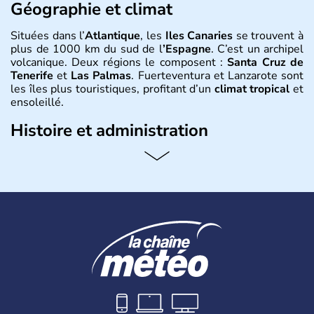
Géographie et climat
Situées dans l’
Atlantique
, les
Iles Canaries
se trouvent à
plus de 1000 km du sud de l
’Espagne
. C’est un archipel
volcanique. Deux régions le composent :
Santa Cruz de
Tenerife
et
Las Palmas
. Fuerteventura et Lanzarote sont
les îles plus touristiques, profitant d’un
climat tropical
et
ensoleillé.
Histoire et administration
Les Ile Canaries
font parties des 17 communautés
autonomes
espagnoles
. Elles tiennent leur nom de «
l’île
aux chiens
», surnom donné à l’île par les premiers
conquérants qui y trouvèrent de grands chiens ou peut-
être à cause des phoques qu’on y trouve également
appelés « chiens de mer ».