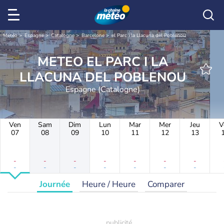
Météo
Espagne
Catalogne
Barcelone
el Parc i la Llacuna del Poblenou
METEO EL PARC I LA
LLACUNA DEL POBLENOU
Espagne (Catalogne)
Ven
Sam
Dim
Lun
Mar
Mer
Jeu
V
07
08
09
10
11
12
13
-
-
-
-
-
-
-
-
-
-
-
-
-
-
Journée
Heure / Heure
Comparer