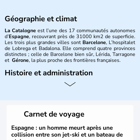
Géographie et climat
La Catalogne
est l’une des 17 communautés autonomes
d’
Espagne
, recouvrant près de 31000 km2 de superficie.
Les trois plus grandes villes sont
Barcelone
, L’hospitalet
de Lobrega et Badalona. Elle comprend quatre provinces
distinctes ; celle de Barcelone bien sûr, Lérida, Tarragone
et
Gérone
, la plus proche des frontières françaises.
Histoire et administration
L’équipe du
FC Barcelone
est l’une des fiertés de la
Catalogne
, de même que le
Mont Canigou
qu'on trouve
du côté français des Pyrénées. Le
catalan
est l’une des
trois langues officielles parlées dans la région. La
sardane
est la danse typique et motive de très nombreux
Carnet de voyage
catalans lors de fêtes souvent colorées.
Espagne : un homme meurt après une
collision entre son jet-ski et un bateau de