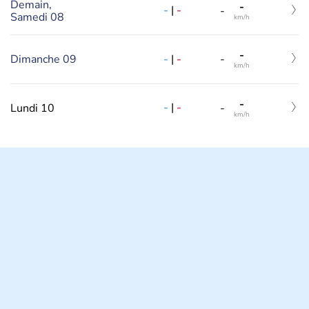
Demain,
-
-
|
-
-
Samedi 08
km/h
-
-
|
-
Dimanche 09
-
km/h
-
-
|
-
Lundi 10
-
km/h