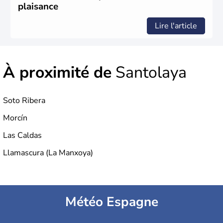
rejoint le pays à partir de 1801 après avoir appartenu au
plaisance
Portugal. Cette monarchie constitutionnelle intègre
l'Union Européenne en 1986.
Lire l'article
À proximité de
Santolaya
Soto Ribera
Morcín
Las Caldas
Llamascura (La Manxoya)
Météo Espagne