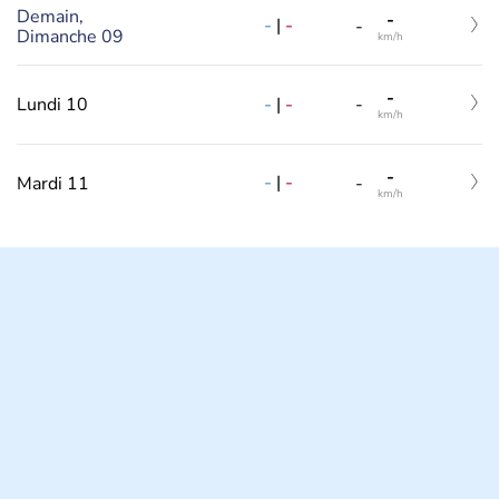
Demain,
-
-
|
-
-
Dimanche 09
km/h
-
-
|
-
Lundi 10
-
km/h
-
-
|
-
Mardi 11
-
km/h