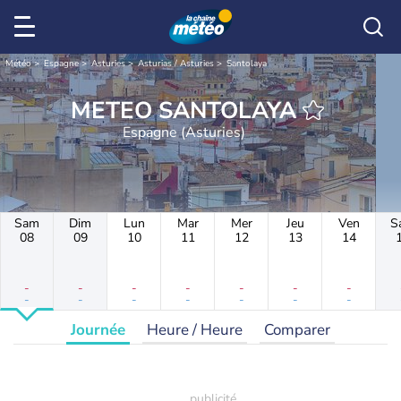
Météo
Espagne
Asturies
Asturias / Asturies
Santolaya
METEO SANTOLAYA
Espagne (Asturies)
Sam
Dim
Lun
Mar
Mer
Jeu
Ven
S
08
09
10
11
12
13
14
-
-
-
-
-
-
-
-
-
-
-
-
-
-
Journée
Heure / Heure
Comparer