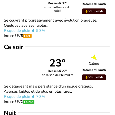
Ressenti 37°
Rafales
30 km/h
sous l’influence du
soleil
>95 km/h
Se couvrant progressivement avec évolution orageuse.
Quelques averses faibles.
Risque de pluie
90 %
Indice UV
6
Fort
Ce soir
23°
Calme
Rafales
25 km/h
Ressenti 27°
en raison de l'humidité
>90 km/h
Se dégageant mais persistance d'un risque orageux.
Averses faibles et de plus en plus rares.
Risque de pluie
70 %
Indice UV
2
Faible
Nuit