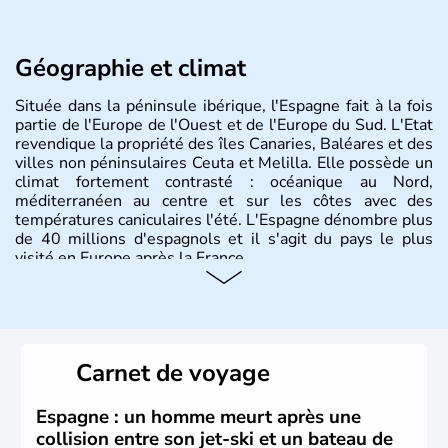
Géographie et climat
Située dans la péninsule ibérique, l'Espagne fait à la fois
partie de l'Europe de l'Ouest et de l'Europe du Sud. L'Etat
revendique la propriété des îles Canaries, Baléares et des
villes non péninsulaires Ceuta et Melilla. Elle possède un
climat fortement contrasté : océanique au Nord,
méditerranéen au centre et sur les côtes avec des
températures caniculaires l'été. L'Espagne dénombre plus
de 40 millions d'espagnols et il s'agit du pays le plus
visité en Europe après la France.
Histoire et administration
Le territoire espagnol a tout d'abord été occupé par les
Ibères et diverses populations celtes. Les Romains
Carnet de voyage
envahissent la péninsule au IIe siècle avant J.C et
apportent leur langue ainsi que leur religion. L'Espagne
s'impose comme la première puissance de l'Europe au
Espagne : un homme meurt après une
XIème siècle et le reste pendant plus de 100 ans. Madrid
collision entre son jet-ski et un bateau de