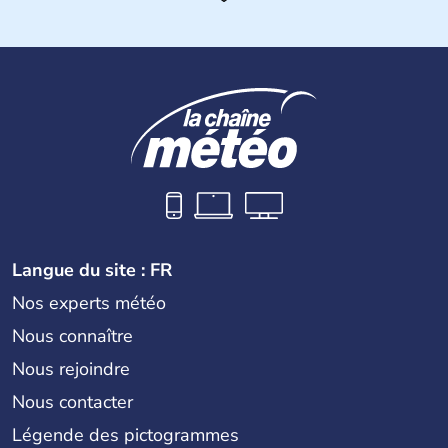
Histoire et administration
Les premiers habitants desEtats-Unis sont arrivés d'Asie
il y a environ 30 000 ans lors de la dernière glaciation.
Plusieurs populations se sont succédées avant l'arrivée
des européens, suite à la découverte du continent par
Christophe Colomb en 1492. Les 13 colonies
britanniques proclament la Déclaration d'indépendance
en 1776 et adoptent leur première constitution en 1787.
La conquête de l'Ouest marque ensuite l'entrée dans une
phase de développement intense.
Langue du site : FR
Nos experts météo
Nous connaître
Nous rejoindre
Nous contacter
Légende des pictogrammes