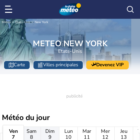
Météo
Etats-Unis
New York
METEO NEW YORK
Etats-Unis
Carte
Villes principales
Devenez VIP
Météo
du jour
Ven
Sam
Dim
Lun
Mar
Mer
Jeu
7
8
9
10
11
12
13