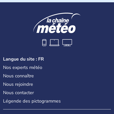
Les premiers habitants desEtats-Unis sont arrivés d'Asie
il y a environ 30 000 ans lors de la dernière glaciation.
Plusieurs populations se sont succédées avant l'arrivée
des européens, suite à la découverte du continent par
Christophe Colomb en 1492. Les 13 colonies
britanniques proclament la Déclaration d'indépendance
en 1776 et adoptent leur première constitution en 1787.
La conquête de l'Ouest marque ensuite l'entrée dans une
phase de développement intense.
Langue du site : FR
Nos experts météo
Nous connaître
Nous rejoindre
Nous contacter
Légende des pictogrammes