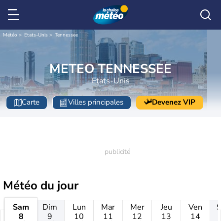
Météo
Etats-Unis
Tennessee
METEO TENNESSEE
Etats-Unis
Carte
Villes principales
Devenez VIP
Météo
du jour
Sam
Dim
Lun
Mar
Mer
Jeu
Ven
8
9
10
11
12
13
14