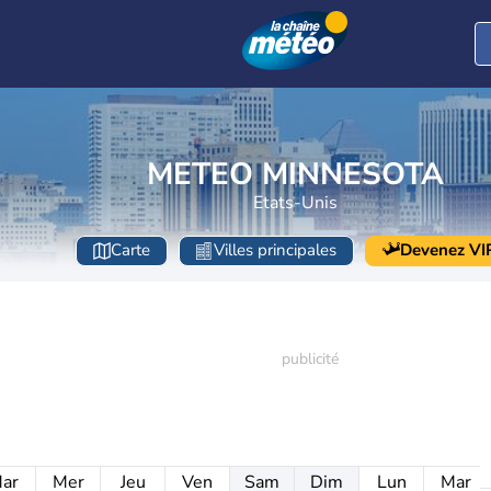
METEO MINNESOTA
Etats-Unis
Carte
Villes principales
Devenez VI
ar
Mer
Jeu
Ven
Sam
Dim
Lun
Mar