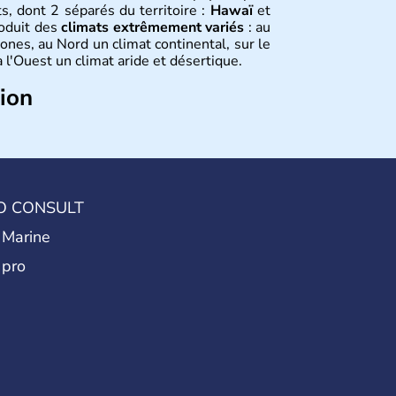
s, dont 2 séparés du territoire :
Hawaï
et
roduit des
climats extrêmement variés
: au
ones, au Nord un climat continental, sur le
 l'Ouest un climat aride et désertique.
tion
 sont arrivés d'Asie il y a environ 30 000
usieurs populations se sont succédées avant
a découverte du continent par Christophe
ritanniques proclament la Déclaration
 leur première constitution en 1787. La
O CONSULT
l'entrée dans une phase de développement
 Marine
 pro