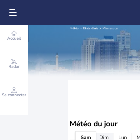
Météo
Etats-Unis
Minnesota
Accueil
Radar
Se connecter
Météo
du jour
Sam
Dim
Lun
M