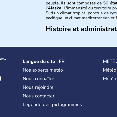
peuplé. Ils sont composés de 50 état
l'
Alaska
. L'immensité du territoire p
Sud un climat tropical ponctué de cycl
pacifique un climat méditerranéen et à
Histoire et administra
Les premiers habitants desEtats-Unis
ans lors de la dernière glaciation. Pl
l'arrivée des européens, suite à l
Colomb en 1492. Les 13 colonies b
d'indépendance en 1776 et adoptent
Langue du site : FR
METE
conquête de l'Ouest marque ensuite 
intense.
Nos experts météo
Météo
Nous connaître
Météo
Nous rejoindre
Nous contacter
Légende des pictogrammes