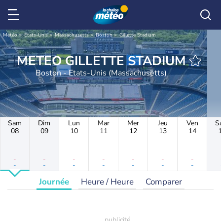
Météo
Etats-Unis
Massachusetts
Boston
Gillette Stadium
METEO GILLETTE STADIUM
Boston - Etats-Unis (Massachusetts)
Sam
Dim
Lun
Mar
Mer
Jeu
Ven
S
08
09
10
11
12
13
14
-
-
-
-
-
-
-
-
-
-
-
-
-
-
Journée
Heure / Heure
Comparer