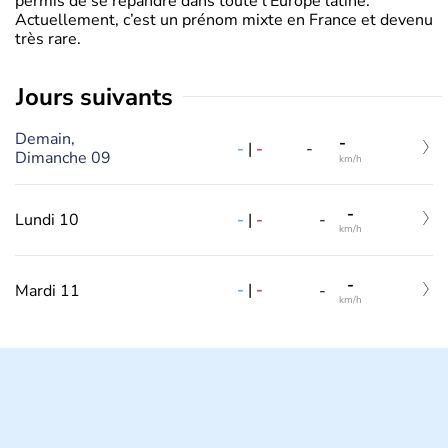
permis de se répandre dans toute l’Europe latine.
Actuellement, c’est un prénom mixte en France et devenu
très rare.
jours suivants
Demain,
-
-
|
-
-
Dimanche 09
km/h
-
-
|
-
Lundi 10
-
km/h
-
-
|
-
Mardi 11
-
km/h