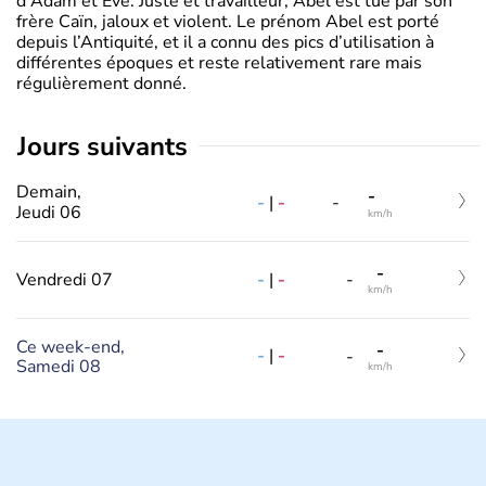
d'Adam et Ève. Juste et travailleur, Abel est tué par son
frère Caïn, jaloux et violent. Le prénom Abel est porté
depuis l’Antiquité, et il a connu des pics d’utilisation à
différentes époques et reste relativement rare mais
régulièrement donné.
jours suivants
Demain,
-
-
|
-
-
Jeudi 06
km/h
-
-
|
-
Vendredi 07
-
km/h
Ce week-end,
-
-
|
-
-
Samedi 08
km/h