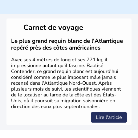
Histoire et administration
Les premiers habitants desEtats-Unis sont arrivés d'Asie
il y a environ 30 000 ans lors de la dernière glaciation.
Carnet de voyage
Plusieurs populations se sont succédées avant l'arrivée
des européens, suite à la découverte du continent par
Christophe Colomb en 1492. Les 13 colonies
Le plus grand requin blanc de l'Atlantique
britanniques proclament la Déclaration d'indépendance
repéré près des côtes américaines
en 1776 et adoptent leur première constitution en 1787.
La conquête de l'Ouest marque ensuite l'entrée dans une
Avec ses 4 mètres de long et ses 771 kg, il
phase de développement intense.
impressionne autant qu'il fascine. Baptisé
Contender, ce grand requin blanc est aujourd'hui
considéré comme le plus imposant mâle jamais
recensé dans l'Atlantique Nord-Ouest. Après
plusieurs mois de suivi, les scientifiques viennent
de le localiser au large de la côte est des États-
Unis, où il poursuit sa migration saisonnière en
direction des eaux plus septentrionales.
Lire l'article