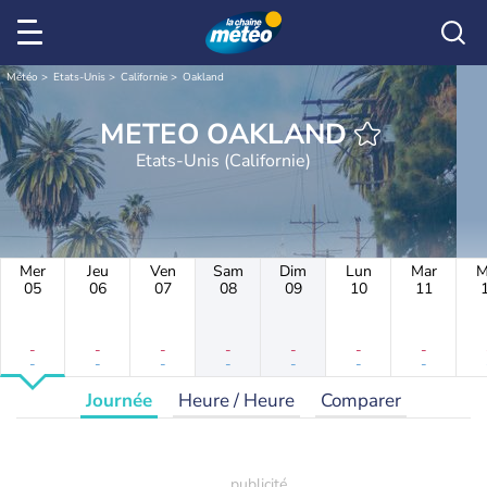
Météo
Etats-Unis
Californie
Oakland
METEO OAKLAND
Etats-Unis (Californie)
Mer
Jeu
Ven
Sam
Dim
Lun
Mar
M
05
06
07
08
09
10
11
-
-
-
-
-
-
-
-
-
-
-
-
-
-
Journée
Heure / Heure
Comparer