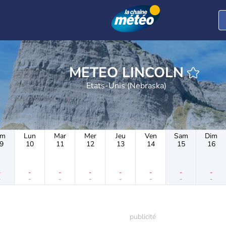
METEO LINCOLN
Etats-Unis (Nebraska)
im
Lun
Mar
Mer
Jeu
Ven
Sam
Dim
9
10
11
12
13
14
15
16
-
-
-
-
-
-
-
-
-
-
-
-
-
-
-
-