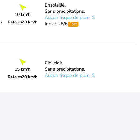
Ensoleillé.
Sans précipitations.
10 km/h
Aucun risque de pluie
Rafales
20 km/h
du
Indice UV
6
Fort
Ciel clair.
Sans précipitations.
15 km/h
Aucun risque de pluie
Rafales
20 km/h