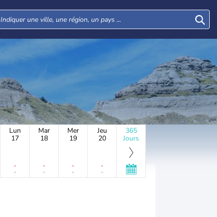
Lun
Mar
Mer
Jeu
365
17
18
19
20
Jours
-
-
-
-
-
-
-
-