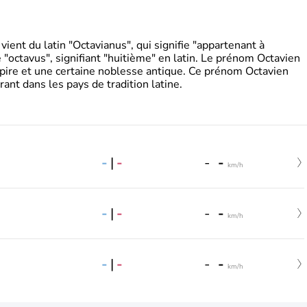
ient du latin "Octavianus", qui signifie "appartenant à
"octavus", signifiant "huitième" en latin. Le prénom Octavien
pire et une certaine noblesse antique. Ce prénom Octavien
rant dans les pays de tradition latine.
-
|
-
-
-
km/h
-
|
-
-
-
km/h
-
|
-
-
-
km/h