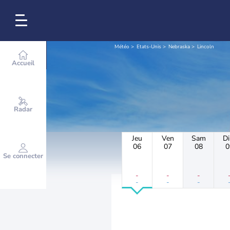
Météo
Etats-Unis
Nebraska
Lincoln
Accueil
Radar
Jeu
Ven
Sam
D
06
07
08
0
Se connecter
-
-
-
-
-
-