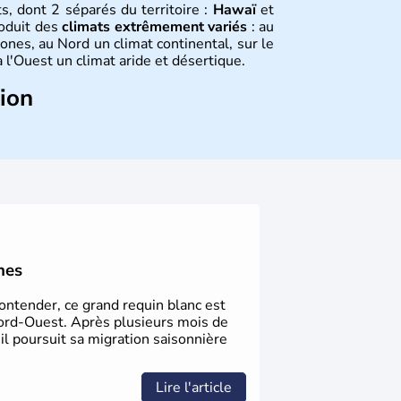
s, dont 2 séparés du territoire :
Hawaï
et
roduit des
climats extrêmement variés
: au
ones, au Nord un climat continental, sur le
 l'Ouest un climat aride et désertique.
tion
 sont arrivés d'Asie il y a environ 30 000
usieurs populations se sont succédées avant
a découverte du continent par Christophe
ritanniques proclament la Déclaration
 leur première constitution en 1787. La
l'entrée dans une phase de développement
nes
Contender, ce grand requin blanc est
ord-Ouest. Après plusieurs mois de
 il poursuit sa migration saisonnière
Lire l'article