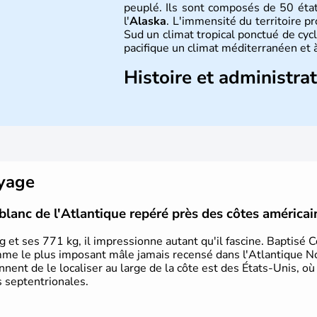
peuplé. Ils sont composés de 50 état
l'
Alaska
. L'immensité du territoire p
Sud un climat tropical ponctué de cycl
pacifique un climat méditerranéen et à
Histoire et administra
Les premiers habitants desEtats-Unis
ans lors de la dernière glaciation. Pl
l'arrivée des européens, suite à l
Colomb en 1492. Les 13 colonies b
d'indépendance en 1776 et adoptent
conquête de l'Ouest marque ensuite 
oyage
intense.
blanc de l'Atlantique repéré près des côtes américai
 et ses 771 kg, il impressionne autant qu'il fascine. Baptisé 
mme le plus imposant mâle jamais recensé dans l'Atlantique N
iennent de le localiser au large de la côte est des États-Unis, où
s septentrionales.