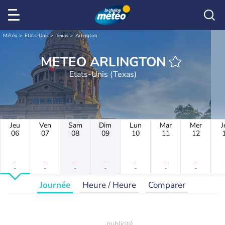
Météo
Etats-Unis
Texas
Arlington
METEO ARLINGTON
Etats-Unis (Texas)
Jeu
Ven
Sam
Dim
Lun
Mar
Mer
J
06
07
08
09
10
11
12
-
-
-
-
-
-
-
-
-
-
-
-
-
-
Journée
Heure / Heure
Comparer