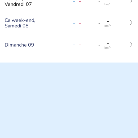
-
|
-
-
Vendredi 07
km/h
Ce week-end,
-
-
|
-
-
Samedi 08
km/h
-
-
|
-
Dimanche 09
-
km/h