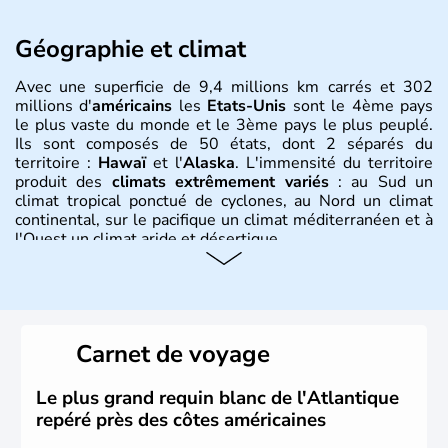
Géographie et climat
Avec une superficie de 9,4 millions km carrés et 302
millions d'
américains
les
Etats-Unis
sont le 4ème pays
le plus vaste du monde et le 3ème pays le plus peuplé.
Ils sont composés de 50 états, dont 2 séparés du
territoire :
Hawaï
et l'
Alaska
. L'immensité du territoire
produit des
climats extrêmement variés
: au Sud un
climat tropical ponctué de cyclones, au Nord un climat
continental, sur le pacifique un climat méditerranéen et à
l'Ouest un climat aride et désertique.
Histoire et administration
Les premiers habitants desEtats-Unis sont arrivés d'Asie
il y a environ 30 000 ans lors de la dernière glaciation.
Carnet de voyage
Plusieurs populations se sont succédées avant l'arrivée
des européens, suite à la découverte du continent par
Christophe Colomb en 1492. Les 13 colonies
Le plus grand requin blanc de l'Atlantique
britanniques proclament la Déclaration d'indépendance
repéré près des côtes américaines
en 1776 et adoptent leur première constitution en 1787.