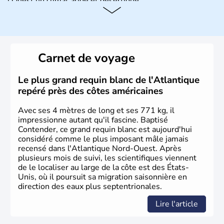
l'Ouest un climat aride et désertique.
Histoire et administration
Les premiers habitants desEtats-Unis sont arrivés d'Asie
il y a environ 30 000 ans lors de la dernière glaciation.
Carnet de voyage
Plusieurs populations se sont succédées avant l'arrivée
des européens, suite à la découverte du continent par
Christophe Colomb en 1492. Les 13 colonies
Le plus grand requin blanc de l'Atlantique
britanniques proclament la Déclaration d'indépendance
repéré près des côtes américaines
en 1776 et adoptent leur première constitution en 1787.
La conquête de l'Ouest marque ensuite l'entrée dans une
Avec ses 4 mètres de long et ses 771 kg, il
phase de développement intense.
impressionne autant qu'il fascine. Baptisé
Contender, ce grand requin blanc est aujourd'hui
considéré comme le plus imposant mâle jamais
recensé dans l'Atlantique Nord-Ouest. Après
plusieurs mois de suivi, les scientifiques viennent
de le localiser au large de la côte est des États-
Unis, où il poursuit sa migration saisonnière en
direction des eaux plus septentrionales.
Lire l'article