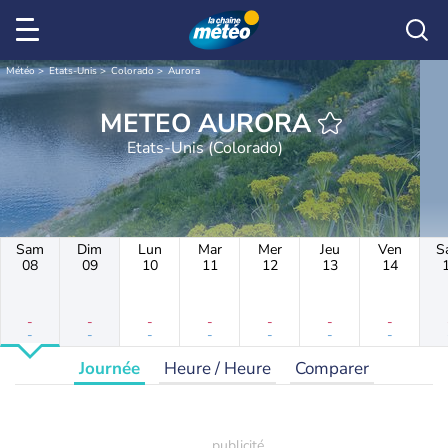
Météo
Etats-Unis
Colorado
Aurora
METEO AURORA
Etats-Unis (Colorado)
Sam
Dim
Lun
Mar
Mer
Jeu
Ven
S
08
09
10
11
12
13
14
-
-
-
-
-
-
-
-
-
-
-
-
-
-
Journée
Heure / Heure
Comparer