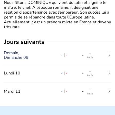
Nous fêtons DOMINIQUE qui vient du latin et signifie le
maître, le chef. A l’époque romaine, il désignait une
relation d’appartenance avec l’empereur. Son succès lui a
permis de se répandre dans toute l’Europe latine.
Actuellement, c’est un prénom mixte en France et devenu
très rare.
jours suivants
Demain,
-
-
|
-
-
Dimanche 09
km/h
-
-
|
-
Lundi 10
-
km/h
-
-
|
-
Mardi 11
-
km/h