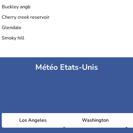
Buckley angb
Cherry creek reservoir
Golf Club at Heather Ridge
Glendale
Smoky hill
Springhill Golf Course
Météo Etats-Unis
Los Angeles
Washington