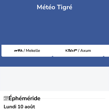
Météo Tigré
መቐለ / Mekelle
ኣኽሱም / Axum
Éphéméride
Lundi 10 août