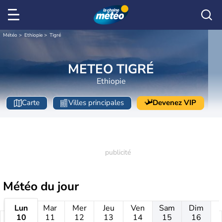
Météo
Ethiopie
Tigré
METEO TIGRÉ
Ethiopie
Carte
Villes principales
Devenez VIP
Météo
du jour
Lun
Mar
Mer
Jeu
Ven
Sam
Dim
10
11
12
13
14
15
16