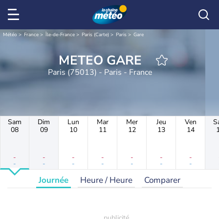
Météo
France
Île-de-France
Paris (Carte)
Paris
Gare
METEO GARE
Paris (75013) - Paris - France
Sam
Dim
Lun
Mar
Mer
Jeu
Ven
S
08
09
10
11
12
13
14
-
-
-
-
-
-
-
-
-
-
-
-
-
-
Journée
Heure / Heure
Comparer