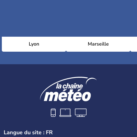
8e arrondissement (Élysée)
9e arrondissement (Opéra)
Lyon
Marseille
10e arrondissement (Entrepôt)
11e arrondissement (Popincourt)
12e arrondissement (Reuilly)
Langue du site : FR