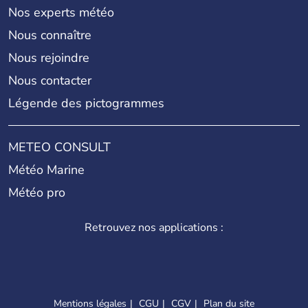
Nos experts météo
13e arrondissement (Gobelins)
Nous connaître
Nous rejoindre
Nous contacter
14e arrondissement (Observatoire)
Légende des pictogrammes
15e arrondissement (Vaugirard)
METEO CONSULT
Météo Marine
Météo pro
16e arrondissement (Passy)
Retrouvez nos applications :
17e arrondissement (Batignolles-
Monceaux)
Mentions légales
CGU
CGV
Plan du site