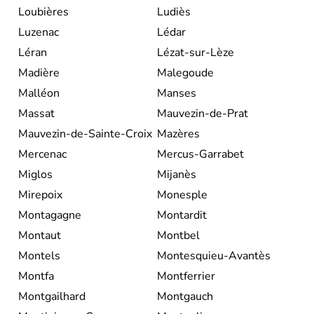
Loubières
Ludiès
Luzenac
Lédar
Léran
Lézat-sur-Lèze
Madière
Malegoude
Malléon
Manses
Massat
Mauvezin-de-Prat
Mauvezin-de-Sainte-Croix
Mazères
Mercenac
Mercus-Garrabet
Miglos
Mijanès
Mirepoix
Monesple
Montagagne
Montardit
Montaut
Montbel
Montels
Montesquieu-Avantès
Montfa
Montferrier
Montgailhard
Montgauch