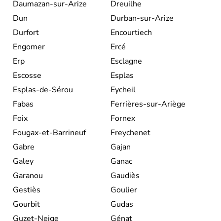
Daumazan-sur-Arize
Dreuilhe
Dun
Durban-sur-Arize
Durfort
Encourtiech
Engomer
Ercé
Erp
Esclagne
Escosse
Esplas
Esplas-de-Sérou
Eycheil
Fabas
Ferrières-sur-Ariège
Foix
Fornex
Fougax-et-Barrineuf
Freychenet
Gabre
Gajan
Galey
Ganac
Garanou
Gaudiès
Gestiès
Goulier
Gourbit
Gudas
Guzet-Neige
Génat