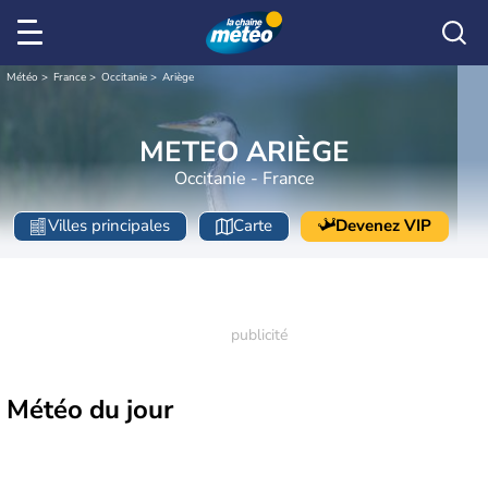
Météo
France
Occitanie
Ariège
METEO ARIÈGE
Occitanie - France
Villes principales
Carte
Devenez VIP
Météo
du jour