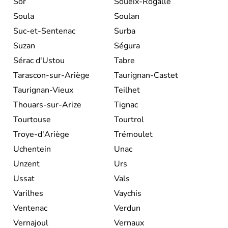
Sor
Soueix-Rogalle
Soula
Soulan
Suc-et-Sentenac
Surba
Suzan
Ségura
Sérac d'Ustou
Tabre
Tarascon-sur-Ariège
Taurignan-Castet
Taurignan-Vieux
Teilhet
Thouars-sur-Arize
Tignac
Tourtouse
Tourtrol
Troye-d'Ariège
Trémoulet
Uchentein
Unac
Unzent
Urs
Ussat
Vals
Varilhes
Vaychis
Ventenac
Verdun
Vernajoul
Vernaux