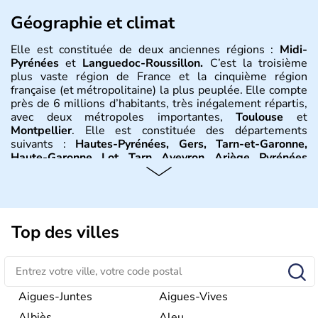
Géographie et climat
Elle est constituée de deux anciennes régions :
Midi-
Pyrénées
et
Languedoc-Roussillon.
C’est la troisième
plus vaste région de France et la cinquième région
française (et métropolitaine) la plus peuplée. Elle compte
près de 6 millions d’habitants, très inégalement répartis,
avec deux métropoles importantes,
Toulouse
et
Montpellier
. Elle est constituée des départements
suivants :
Hautes-Pyrénées, Gers, Tarn-et-Garonne,
Haute-Garonne, Lot, Tarn, Aveyron, Ariège, Pyrénées
orientales, Aude, Hérault, Gard, Lozère
. Elle est bordée
au sud-est par la
Méditerranée
, à l’est par le
Rhône
et on
trouve à l’ouest la
Garonne
. Elle se situe entre les
Pyrénées
et le
Massif central
. Le climat y est partagée
entre trois influences : méditerranéenne à l’est,
Top des villes
montagnarde au nord et au sud et océanique à l’ouest.
Histoire et administration
La région a été tardivement sous domination romaine, à
Aigues-Juntes
Aigues-Vives
partir du 4ème siècle après J.C. À la division de l'Empire
Albiès
Aleu