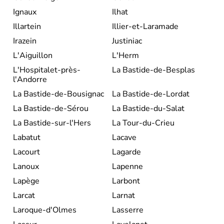
Ignaux
Ilhat
Illartein
Illier-et-Laramade
Irazein
Justiniac
L'Aiguillon
L'Herm
L'Hospitalet-près-
La Bastide-de-Besplas
l'Andorre
La Bastide-de-Bousignac
La Bastide-de-Lordat
La Bastide-de-Sérou
La Bastide-du-Salat
La Bastide-sur-l'Hers
La Tour-du-Crieu
Labatut
Lacave
Lacourt
Lagarde
Lanoux
Lapenne
Lapège
Larbont
Larcat
Larnat
Laroque-d'Olmes
Lasserre