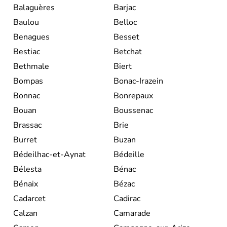
Balaguères
Barjac
Baulou
Belloc
Benagues
Besset
Bestiac
Betchat
Bethmale
Biert
Bompas
Bonac-Irazein
Bonnac
Bonrepaux
Bouan
Boussenac
Brassac
Brie
Burret
Buzan
Bédeilhac-et-Aynat
Bédeille
Bélesta
Bénac
Bénaix
Bézac
Cadarcet
Cadirac
Calzan
Camarade