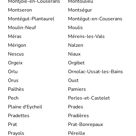
Montjoie-en-Couserans
Montoulieu
Montseron
Montségur
Montégut-Plantaurel
Montégut-en-Couserans
Moulin-Neuf
Moulis
Méras
Mérens-les-Vals
Mérigon
Nalzen
Nescus
Niaux
Orgeix
Orgibet
Orlu
Ornolac-Ussat-les-Bains
Orus
Oust
Pailhès
Pamiers
Pech
Perles-et-Castelet
Plaine d'Eycheil
Prades
Pradettes
Pradières
Prat
Prat-Bonrepaux
Prayols
Péreille