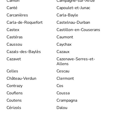
Camon
Campagne-sur-Arize
Canté
Capoulet-et-Junac
Carcanières
Carla-Bayle
Carla-de-Roquefort
Castelnau-Durban
Castex
Castillon-en-Couserans
Castéras
Caumont
Caussou
Caychax
Cazals-des-Baylès
Cazaux
Cazavet
Cazenave-Serres-et-
Allens
Celles
Cescau
Château-Verdun
Clermont
Contrazy
Cos
Couflens
Coussa
Coutens
Crampagna
Cérizols
Dalou