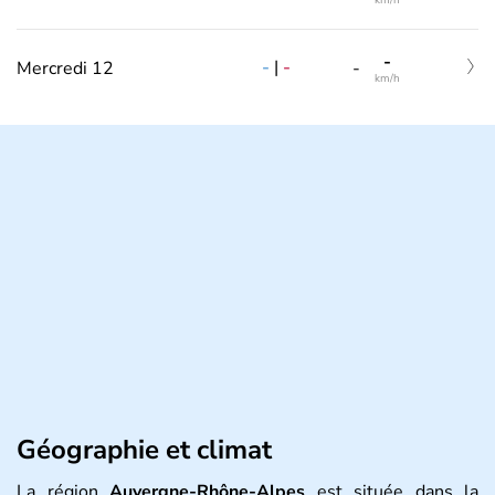
km/h
-
-
|
-
Mercredi 12
-
km/h
Géographie et climat
La région
Auvergne-Rhône-Alpes
est située dans la