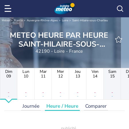
Météo
France
Auvergne-Rhône-Alpes
Loire
Saint-Hilaire-sous-Charlieu
METEO HEURE PAR HEURE
SAINT-HILAIRE-SOUS-
42190 - Loire - France
CHARLIEU
Dim
Lun
Mar
Mer
Jeu
Ven
Sam
D
09
10
11
12
13
14
15
-
-
-
-
-
-
-
-
-
-
-
-
-
-
Journée
Heure / Heure
Comparer