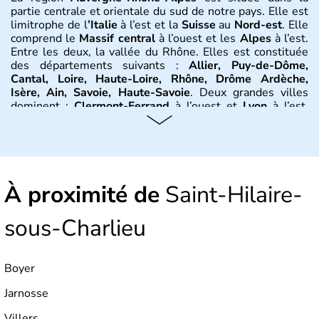
partie centrale et orientale du sud de notre pays. Elle est
limitrophe de l
’Italie
à l’est et la
Suisse
au
Nord-est
. Elle
comprend le
Massif central
à l’ouest et les
Alpes
à l’est.
Entre les deux, la vallée du Rhône. Elles est constituée
des départements suivants :
Allier, Puy-de-Dôme,
Cantal, Loire, Haute-Loire, Rhône, Drôme Ardèche,
Isère, Ain, Savoie, Haute-Savoie
. Deux grandes villes
dominent :
Clermont-Ferrand
à l’ouest et
Lyon
à l’est.
D’autres villes ont une réelle importance dans la région
dans le maintien du tissu économique :
Vichy, Aurillac,
Moulins, Grenoble, Roanne, Chambéry, Annecy
par
exemple. La région est bordée au Nord-Est par le climat
continental, au Nord-Ouest par le climat océanique, au
À proximité de
Sud-Est par le climat méditerranéen.
Saint-Hilaire-
Histoire et administration
sous-Charlieu
L'
Auvergne
doit son nom au peuple gaulois des
Arvernes
.
Vercingétorix
bat
Jules César
en 52 av. J.-C.
Boyer
lors de la
bataille de Gergovie
, près de
Clermont-
Ferrand
.
Jules César
conquiert la
Gaule
entre 58 et 52
Jarnosse
avant J.-C. On trouve de nombreux vestiges dans la
région, dont 200 km d’aqueducs, ou encore les
théâtres
Villers