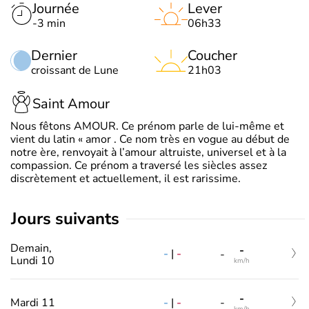
Journée
Lever
-3 min
06h33
Dernier
Coucher
croissant de Lune
21h03
Saint Amour
Nous fêtons AMOUR. Ce prénom parle de lui-même et
vient du latin « amor . Ce nom très en vogue au début de
notre ère, renvoyait à l’amour altruiste, universel et à la
compassion. Ce prénom a traversé les siècles assez
discrètement et actuellement, il est rarissime.
jours suivants
Demain,
-
-
|
-
-
Lundi 10
km/h
-
-
|
-
Mardi 11
-