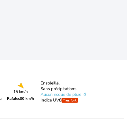
Ensoleillé.
Sans précipitations.
15 km/h
Aucun risque de pluie
Rafales
30 km/h
du
Indice UV
8
Très fort