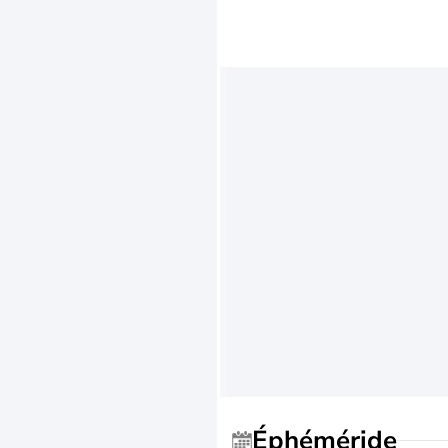
Éphéméride