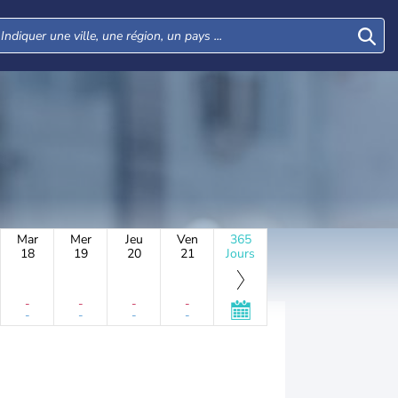
Mar
Mer
Jeu
Ven
365
18
19
20
21
Jours
-
-
-
-
-
-
-
-