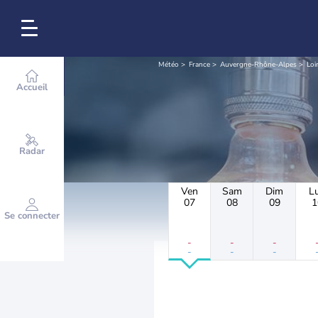
Météo
France
Auvergne-Rhône-Alpes
Loi
Accueil
Radar
Ven
Sam
Dim
L
07
08
09
1
Se connecter
-
-
-
-
-
-