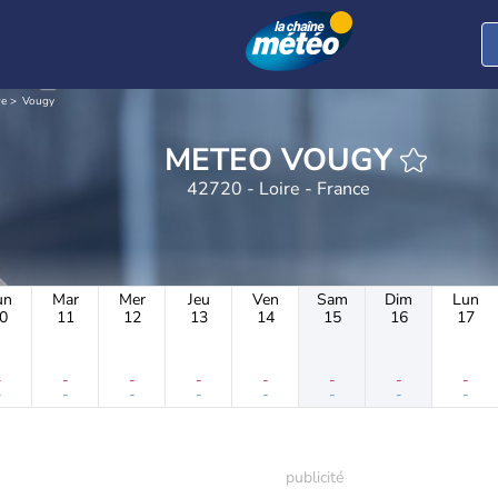
re
Vougy
METEO VOUGY
42720 - Loire - France
un
Mar
Mer
Jeu
Ven
Sam
Dim
Lun
0
11
12
13
14
15
16
17
-
-
-
-
-
-
-
-
-
-
-
-
-
-
-
-