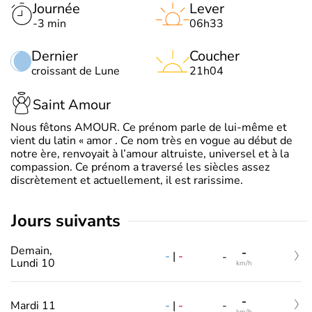
Journée
Lever
-3 min
06h33
Dernier
Coucher
croissant de Lune
21h04
Saint Amour
Nous fêtons AMOUR. Ce prénom parle de lui-même et
vient du latin « amor . Ce nom très en vogue au début de
notre ère, renvoyait à l’amour altruiste, universel et à la
compassion. Ce prénom a traversé les siècles assez
discrètement et actuellement, il est rarissime.
jours suivants
Demain,
-
-
|
-
-
Lundi 10
km/h
-
-
|
-
Mardi 11
-