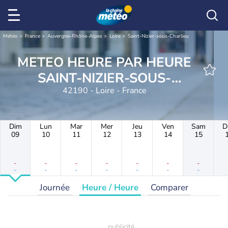
Météo
France
Auvergne-Rhône-Alpes
Loire
Saint-Nizier-sous-Charlieu
METEO HEURE PAR HEURE
SAINT-NIZIER-SOUS-
42190 - Loire - France
CHARLIEU
Dim
Lun
Mar
Mer
Jeu
Ven
Sam
D
09
10
11
12
13
14
15
-
-
-
-
-
-
-
-
-
-
-
-
-
-
Journée
Heure / Heure
Comparer