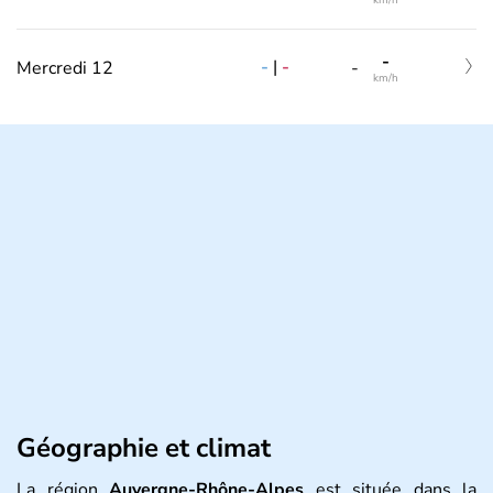
km/h
-
-
|
-
Mercredi 12
-
km/h
Géographie et climat
La région
Auvergne-Rhône-Alpes
est située dans la