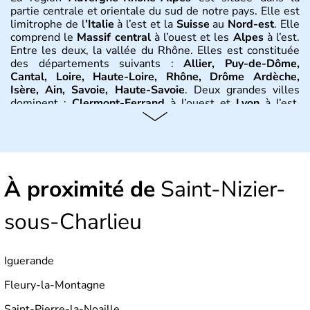
partie centrale et orientale du sud de notre pays. Elle est
limitrophe de l
’Italie
à l’est et la
Suisse
au
Nord-est
. Elle
comprend le
Massif central
à l’ouest et les
Alpes
à l’est.
Entre les deux, la vallée du Rhône. Elles est constituée
des départements suivants :
Allier, Puy-de-Dôme,
Cantal, Loire, Haute-Loire, Rhône, Drôme Ardèche,
Isère, Ain, Savoie, Haute-Savoie
. Deux grandes villes
dominent :
Clermont-Ferrand
à l’ouest et
Lyon
à l’est.
D’autres villes ont une réelle importance dans la région
dans le maintien du tissu économique :
Vichy, Aurillac,
Moulins, Grenoble, Roanne, Chambéry, Annecy
par
exemple. La région est bordée au Nord-Est par le climat
continental, au Nord-Ouest par le climat océanique, au
À proximité de
Sud-Est par le climat méditerranéen.
Saint-Nizier-
Histoire et administration
sous-Charlieu
L'
Auvergne
doit son nom au peuple gaulois des
Arvernes
.
Vercingétorix
bat
Jules César
en 52 av. J.-C.
Iguerande
lors de la
bataille de Gergovie
, près de
Clermont-
Ferrand
.
Jules César
conquiert la
Gaule
entre 58 et 52
Fleury-la-Montagne
avant J.-C. On trouve de nombreux vestiges dans la
région, dont 200 km d’aqueducs, ou encore les
théâtres
Saint-Pierre-la-Noaille