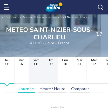
Météo
France
Auvergne-Rhône-Alpes
Loire
Saint-Nizier-sous-Charlieu
METEO SAINT-NIZIER-SOUS-
CHARLIEU
42190 - Loire - France
Jeu
Ven
Sam
Dim
Lun
Mar
Mer
J
06
07
08
09
10
11
12
-
-
-
-
-
-
-
-
-
-
-
-
-
-
Journée
Heure / Heure
Comparer