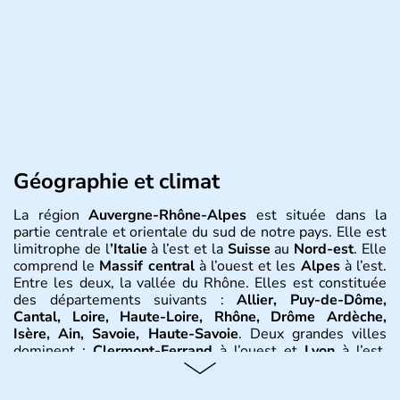
Géographie et climat
La région
Auvergne-Rhône-Alpes
est située dans la
partie centrale et orientale du sud de notre pays. Elle est
limitrophe de l
’Italie
à l’est et la
Suisse
au
Nord-est
. Elle
comprend le
Massif central
à l’ouest et les
Alpes
à l’est.
Entre les deux, la vallée du Rhône. Elles est constituée
des départements suivants :
Allier, Puy-de-Dôme,
Cantal, Loire, Haute-Loire, Rhône, Drôme Ardèche,
Isère, Ain, Savoie, Haute-Savoie
. Deux grandes villes
dominent :
Clermont-Ferrand
à l’ouest et
Lyon
à l’est.
D’autres villes ont une réelle importance dans la région
dans le maintien du tissu économique :
Vichy, Aurillac,