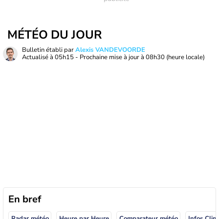
MÉTÉO DU JOUR
Bulletin établi par
Alexis VANDEVOORDE
Actualisé à
05h15
- Prochaine mise à jour à
08h30
(heure locale)
En bref
Radar météo
Heure par Heure
Comparateur météo
Infos Clim