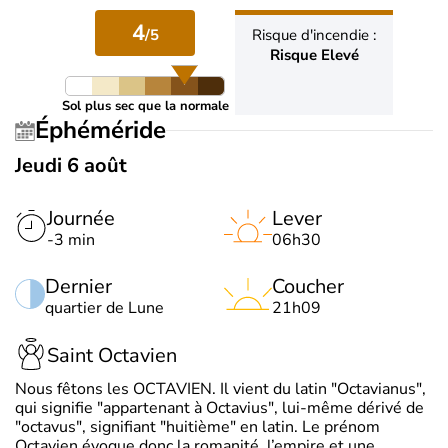
4
/5
Risque d'incendie :
Risque Elevé
Sol plus sec que la normale
Éphéméride
Jeudi 6 août
Journée
Lever
-3 min
06h30
Dernier
Coucher
quartier de Lune
21h09
Saint Octavien
Nous fêtons les OCTAVIEN. Il vient du latin "Octavianus",
qui signifie "appartenant à Octavius", lui-même dérivé de
"octavus", signifiant "huitième" en latin. Le prénom
Octavien évoque donc la romanité, l’empire et une