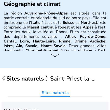
Géographie et climat
La région
Auvergne-Rhône-Alpes
est située dans la
partie centrale et orientale du sud de notre pays. Elle est
limitrophe de l
’Italie
à l’est et la
Suisse
au
Nord-est
. Elle
comprend le
Massif central
à l’ouest et les
Alpes
à l’est.
Entre les deux, la vallée du Rhône. Elles est constituée
des départements suivants :
Allier, Puy-de-Dôme,
Cantal, Loire, Haute-Loire, Rhône, Drôme Ardèche,
Isère, Ain, Savoie, Haute-Savoie
. Deux grandes villes
dominent :
Clermont-Ferrand
à l’ouest et
Lyon
à l’est.
D’autres villes ont une réelle importance dans la région
dans le maintien du tissu économique :
Vichy, Aurillac,
Moulins, Grenoble, Roanne, Chambéry, Annecy
par
exemple. La région est bordée au Nord-Est par le climat
continental, au Nord-Ouest par le climat océanique, au
Sites naturels
à Saint-Priest-la-
Sud-Est par le climat méditerranéen.
Histoire et administration
Prugne
Sites naturels
L'
Auvergne
doit son nom au peuple gaulois des
Arvernes
.
Vercingétorix
bat
Jules César
en 52 av. J.-C.
lors de la
bataille de Gergovie
, près de
Clermont-