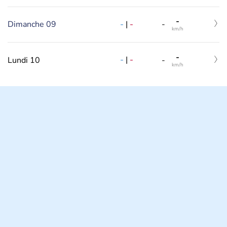
-
-
|
-
Dimanche 09
-
km/h
-
-
|
-
Lundi 10
-
km/h