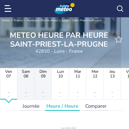
Météo
France
Auvergne-Rhône-Alpes
Loire
Saint-Priest-la-Prugne
METEO HEURE PAR HEURE
SAINT-PRIEST-LA-PRUGNE
42830 - Loire - France
Ven
Sam
Dim
Lun
Mar
Mer
Jeu
V
07
08
09
10
11
12
13
-
-
-
-
-
-
-
-
-
-
-
-
-
-
Journée
Heure / Heure
Comparer