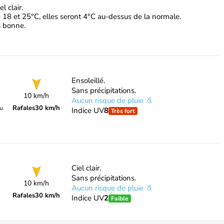
l clair.
 18 et 25°C, elles seront 4°C au-dessus de la normale.
ès bonne.
Ensoleillé.
Sans précipitations.
10 km/h
Aucun risque de pluie
Rafales
30 km/h
du
Indice UV
8
Très fort
Ciel clair.
Sans précipitations.
10 km/h
Aucun risque de pluie
Rafales
30 km/h
Indice UV
2
Faible