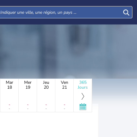
Mar
Mer
Jeu
Ven
365
18
19
20
21
Jours
-
-
-
-
-
-
-
-