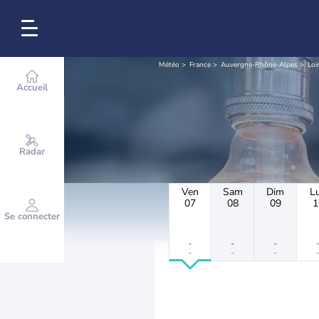
Météo
France
Auvergne-Rhône-Alpes
Loi
Accueil
Radar
Ven
Sam
Dim
L
07
08
09
1
Se connecter
-
-
-
-
-
-