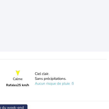
Ciel clair.
Sans précipitations.
Calme
Aucun risque de pluie
Rafales
25 km/h
o du week-end