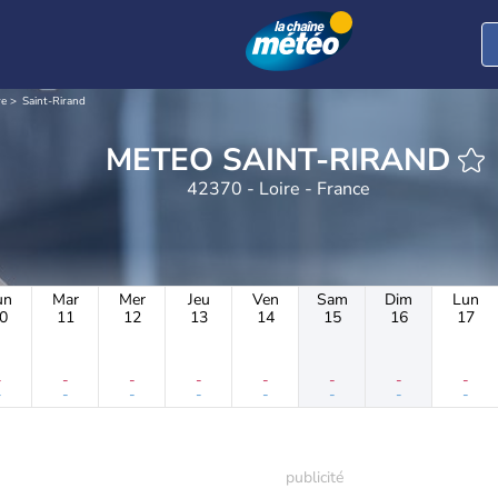
re
Saint-Rirand
METEO SAINT-RIRAND
42370 - Loire - France
un
Mar
Mer
Jeu
Ven
Sam
Dim
Lun
0
11
12
13
14
15
16
17
-
-
-
-
-
-
-
-
-
-
-
-
-
-
-
-