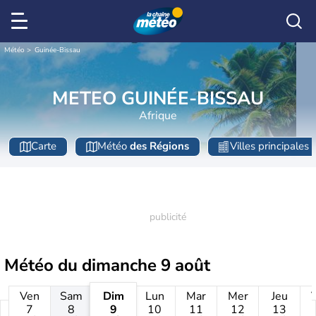
Météo
Guinée-Bissau
METEO GUINÉE-BISSAU
Afrique
Carte
Météo
des Régions
Villes principales
Météo du
dimanche 9 août
Ven
Sam
Dim
Lun
Mar
Mer
Jeu
7
8
9
10
11
12
13