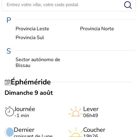
P
Provincia Leste
Provincia Norte
Provincia Sul
S
Sector autónomo de
Bissau
Éphéméride
Dimanche 9 août
Journée
Lever
-1 min
06h49
Dernier
Coucher
croissant de Lune
19h26